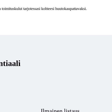
 toimituskulut tarjotessasi kohteesi huutokaupattavaksi.
tiaali
Ilmainen listaus