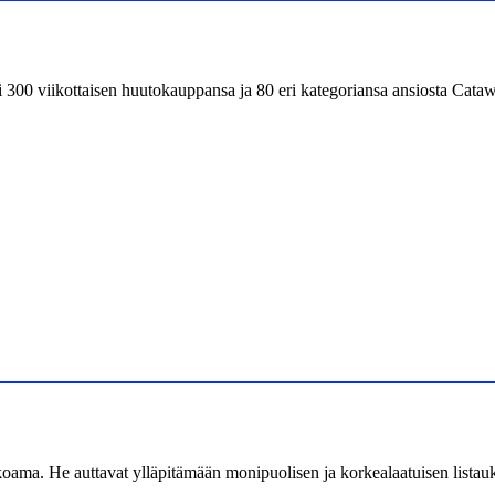
0 viikottaisen huutokauppansa ja 80 eri kategoriansa ansiosta Cataw
oama. He auttavat ylläpitämään monipuolisen ja korkealaatuisen listau