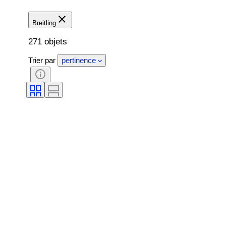
Breitling
271 objets
Trier par
pertinence