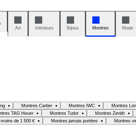
e
Art
Intérieurs
Bijoux
Montres
Mode
ing
Montres Cartier
Montres IWC
Montres Lon
ntres TAG Heuer
Montres Tudor
Montres Zenith
 moins de 1 500 €
Montres jamais portées
Montres vi