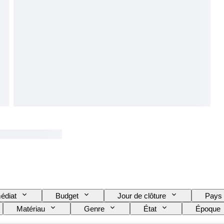
édiat
Budget
Jour de clôture
Pays
Matériau
Genre
État
Époque
 de montre
Modèle