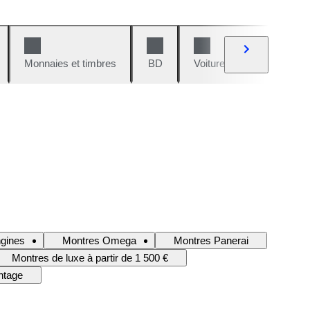
Monnaies et timbres
BD
Voitures et motos
V
gines
Montres Omega
Montres Panerai
Montres de luxe à partir de 1 500 €
ntage