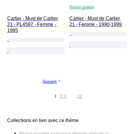
Envoi gratuit
Cartier - Must de Cartier 
Cartier - Must de Cartier 
21 - PL4597 - Femme - 
21 - Femme - 1990-1999 
1995
Suivant
1
2
3
…
12
Collections en lien avec ce thème
Montre bracelet analogique Hermès plaquée or