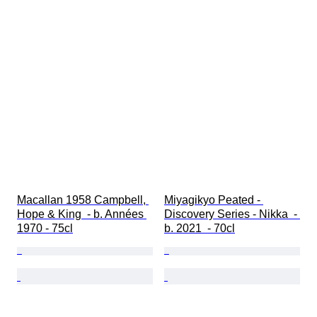
Macallan 1958 Campbell, 
Miyagikyo Peated - 
Hope & King  - b. Années 
Discovery Series - Nikka  - 
1970 - 75cl
b. 2021  - 70cl