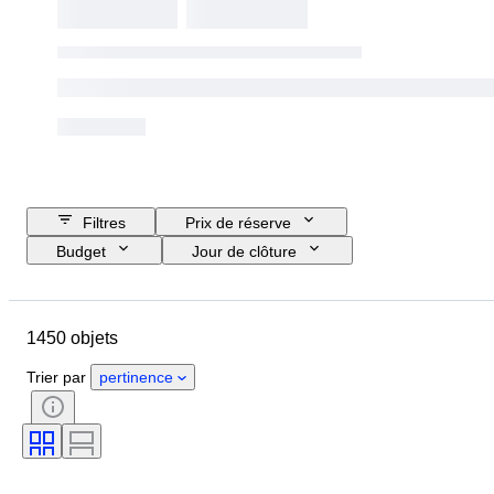
Filtres
Prix de réserve
Budget
Jour de clôture
Pays
Marque
Objet
Pays d’origine
Taille de la bouteille
1450 objets
Matériau
État
Époque
Thème
Style
Couleur
Trier par
pertinence
Liste pourcentage d'alcool
Époque
Embouteilleur