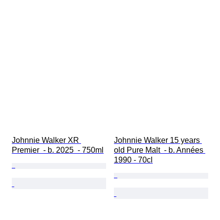
Johnnie Walker XR 
Johnnie Walker 15 years 
Premier  - b. 2025  - 750ml
old Pure Malt  - b. Années 
1990 - 70cl