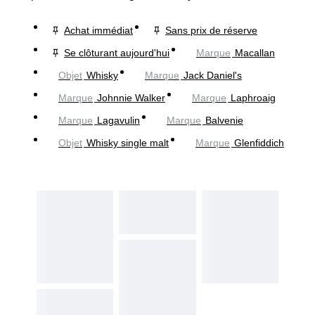
Achat immédiat
Sans prix de réserve
Se clôturant aujourd'hui
Marque
Macallan
Objet
Whisky
Marque
Jack Daniel's
Marque
Johnnie Walker
Marque
Laphroaig
Marque
Lagavulin
Marque
Balvenie
Objet
Whisky single malt
Marque
Glenfiddich