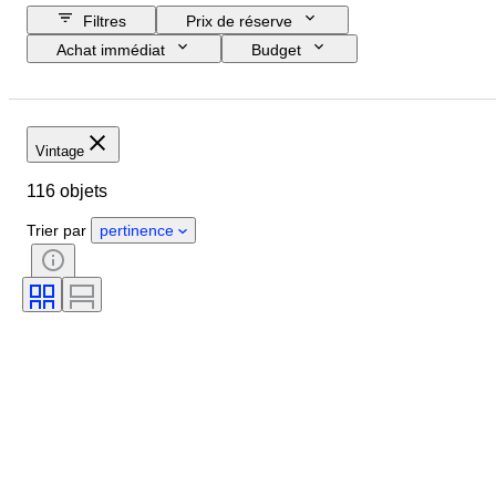
Filtres
Prix de réserve
Achat immédiat
Budget
Jour de clôture
Pays
Format
Dimensions
Marque
Objet
Vintage
Pays d’origine
Matériau
116 objets
État
Époque
Thème
Style
Signature
Couleur
Trier par
pertinence
Mouvement de montre
Réserve de marche
Sonnerie
Type de pendule
Lampe de marine
Vendu(e) par
Époque