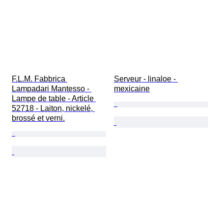
F.L.M. Fabbrica 
Serveur - linaloe - 
Lampadari Mantesso - 
mexicaine
Lampe de table - Article 
52718 - Laiton, nickelé, 
brossé et verni.