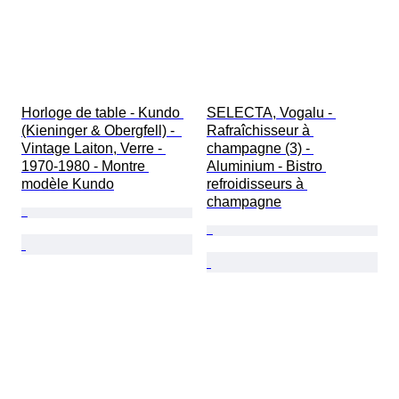
Horloge de table - Kundo 
SELECTA, Vogalu - 
(Kieninger & Obergfell) -  
Rafraîchisseur à 
Vintage Laiton, Verre - 
champagne (3) - 
1970-1980 - Montre 
Aluminium - Bistro 
modèle Kundo
refroidisseurs à 
champagne