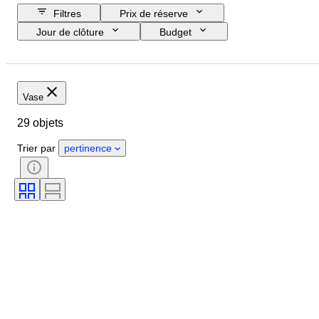
Filtres
Prix de réserve
Jour de clôture
Budget
Pays
Format
Dimensions
Marque
Objet
Pays d’origine
Matériau
Vase
État
Époque
Style
29 objets
Couleur
Époque
Trier par
pertinence