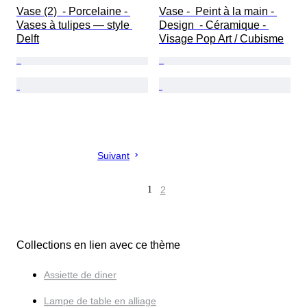
Vase (2)  - Porcelaine - 
Vase -  Peint à la main - 
Vases à tulipes — style 
Design  - Céramique - 
Delft
Visage Pop Art / Cubisme
Suivant
1
2
Collections en lien avec ce thème
Assiette de diner
Lampe de table en alliage