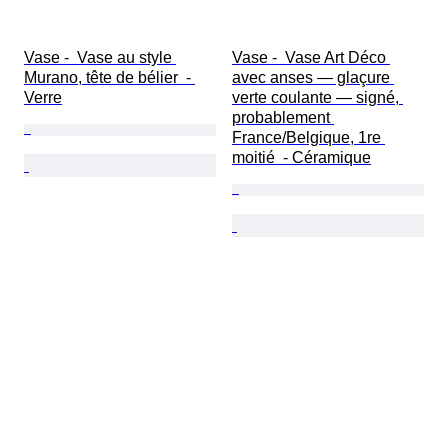
Vase -  Vase au style 
Vase -  Vase Art Déco 
Murano, tête de bélier  - 
avec anses — glaçure 
Verre
verte coulante — signé, 
probablement 
France/Belgique, 1re 
moitié  - Céramique