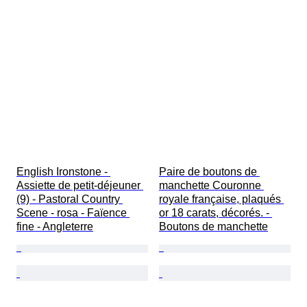
English Ironstone - 
Paire de boutons de 
Assiette de petit-déjeuner 
manchette Couronne 
(9) - Pastoral Country 
royale française, plaqués 
Scene - rosa - Faïence 
or 18 carats, décorés. - 
fine - Angleterre
Boutons de manchette