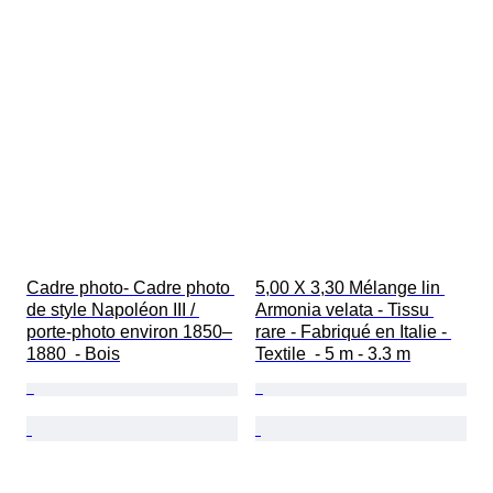
Cadre photo- Cadre photo 
5,00 X 3,30 Mélange lin 
de style Napoléon III / 
Armonia velata - Tissu 
porte-photo environ 1850–
rare - Fabriqué en Italie - 
1880  - Bois
Textile  - 5 m - 3.3 m