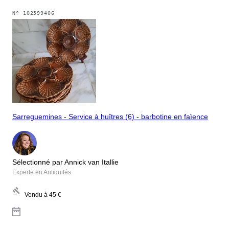
Nº
102599406
Sarreguemines - Service à huîtres (6) - barbotine en faïence
Sélectionné par Annick van Itallie
Experte en Antiquités
Vendu à
45 €