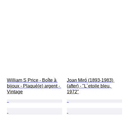
William S Price - Boîte à 
Joan Miró (1893-1983) 
bijoux - Plaqué(e) argent - 
(after) - "L´etoile bleu, 
Vintage
1972"