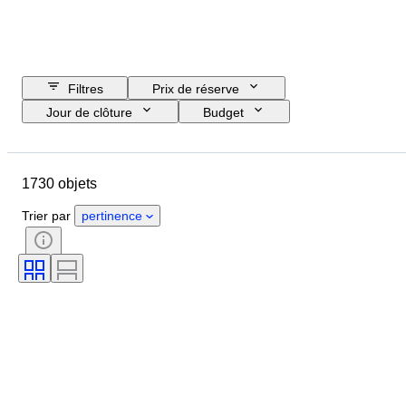
Filtres
Prix de réserve
Jour de clôture
Budget
Pays
Format
Dimensions
Marque
Objet
1730 objets
Pays d’origine
Matériau
Genre
État
Époque
Trier par
pertinence
Certificat
Thème
Style
Technique
Signature
Édition
Couleur
Époque
Vendu(e) par
Original / Réplique
Artiste
Réserve de marche
Créateur
Modèle