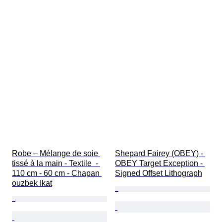
Robe – Mélange de soie 
Shepard Fairey (OBEY) - 
tissé à la main - Textile  - 
OBEY Target Exception - 
110 cm - 60 cm - Chapan 
Signed Offset Lithograph
ouzbek Ikat