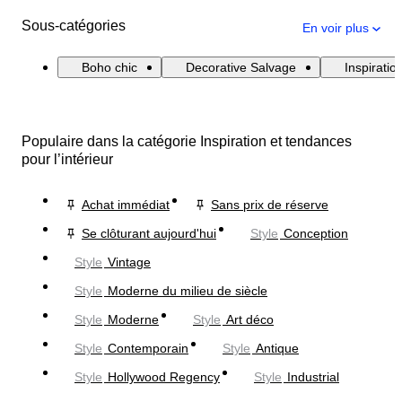
Sous-catégories
En voir plus
Boho chic
Decorative Salvage
Inspiratio
Populaire dans la catégorie Inspiration et tendances
pour l’intérieur
Achat immédiat
Sans prix de réserve
Se clôturant aujourd'hui
Style
Conception
Style
Vintage
Style
Moderne du milieu de siècle
Style
Moderne
Style
Art déco
Style
Contemporain
Style
Antique
Style
Hollywood Regency
Style
Industrial