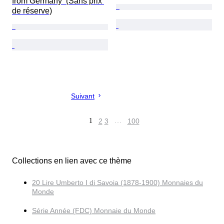
from Germany  (Sans prix 
de réserve)
Suivant
1
2
3
…
100
Collections en lien avec ce thème
20 Lire Umberto I di Savoia (1878-1900) Monnaies du
Monde
Série Année (FDC) Monnaie du Monde