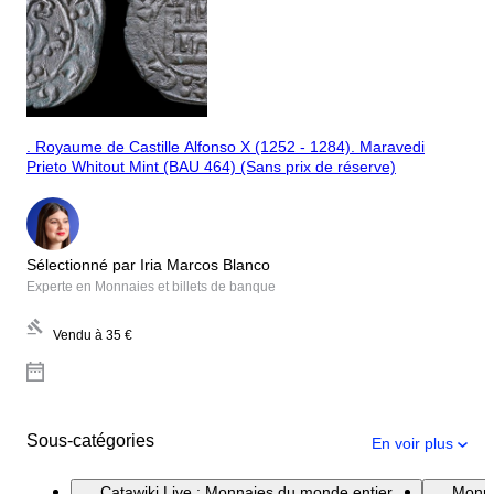
. Royaume de Castille Alfonso X (1252 - 1284). Maravedi
Prieto Whitout Mint (BAU 464) (Sans prix de réserve)
Sélectionné par Iria Marcos Blanco
Experte en Monnaies et billets de banque
Vendu à
35 €
Sous-catégories
En voir plus
Catawiki Live : Monnaies du monde entier
Monna