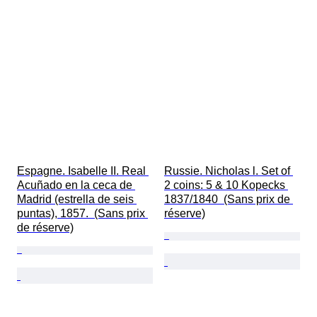
Espagne. Isabelle II. Real 
Russie. Nicholas l. Set of 
Acuñado en la ceca de 
2 coins: 5 & 10 Kopecks 
Madrid (estrella de seis 
1837/1840  (Sans prix de 
puntas), 1857.  (Sans prix 
réserve)
de réserve)