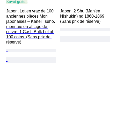
Envoi gratuit
Japon, Lot en vrac de 100 
Japon. 2 Shu (Man'en 
anciennes pièces Mon 
Nishukin) nd 1860-1869  
japonaises – Kanei Tsuho, 
(Sans prix de réserve)
monnaie en alliage de 
cuivre. 1 Cash Bulk Lot of 
100 coins  (Sans prix de 
réserve)