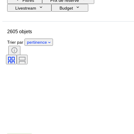
Filtres
Prix de réserve
Livestream
Budget
Jour de clôture
Pays
Objet
Pays d’origine
Matériau
2605 objets
État
Certificat
Thème
Signature
Monnaie
Trier par
pertinence
Type de monnaie
Chef d’état/Époque
Époque
Artiste