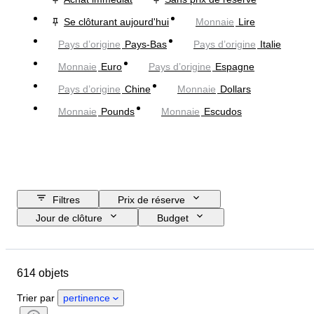
Se clôturant aujourd'hui
Monnaie
Lire
Pays d’origine
Pays-Bas
Pays d’origine
Italie
Monnaie
Euro
Pays d’origine
Espagne
Pays d’origine
Chine
Monnaie
Dollars
Monnaie
Pounds
Monnaie
Escudos
Filtres
Prix de réserve
Jour de clôture
Budget
Pays
Objet
Pays d’origine
État
Certificat
Thème
614 objets
Monnaie
Époque
Trier par
pertinence