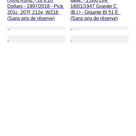
Hong Kong. - 16 x 20 
Italie. - 1.000 Lire 
Dollars - 1997/2018 - Pick 
18/01/1947 Grande C 
201c, 207f, 212e, W218  
(B.I.) - Gigante BI 51 E  
(Sans prix de réserve)
(Sans prix de réserve)