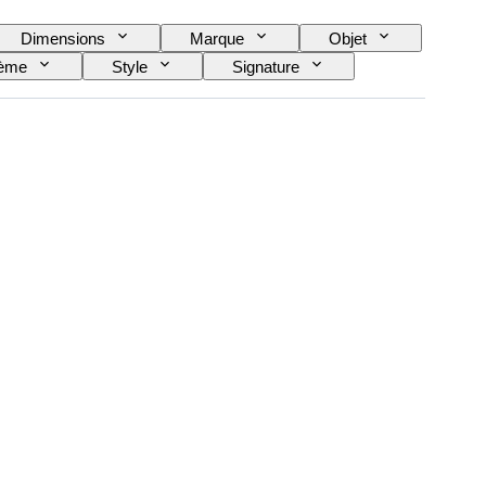
Dimensions
Marque
Objet
ème
Style
Signature
Époque
Diamètre du boîtier