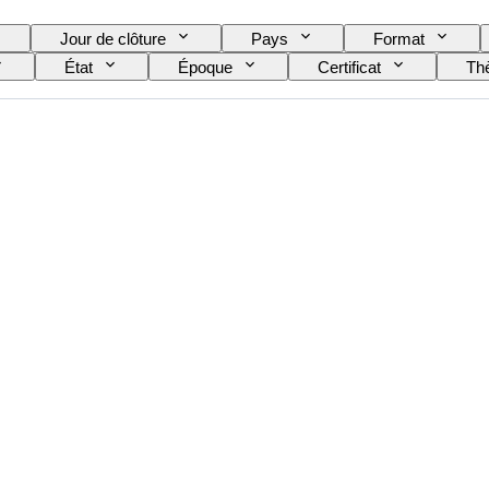
Jour de clôture
Pays
Format
État
Époque
Certificat
Th
éserve de marche
Sonnerie
Type de pendule
enance