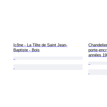
Icône - La Tête de Saint Jean-
Chandelie
Baptiste - Bois
porte-encr
années 19