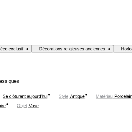
déco exclusif
Décorations religieuses anciennes
Horlo
lassiques
Se clôturant aujourd'hui
Style
Antique
Matériau
Porcelai
ire
Objet
Vase