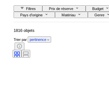
Filtres
Prix de réserve
Budget
Pays d’origine
Matériau
Genre
Couleur
Mouvement de montre
R
Original / Réplique
Créateur
Prov
1816 objets
Trier par
pertinence