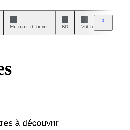
Monnaies et timbres
BD
Voitures et motos
V
es
tres à découvrir