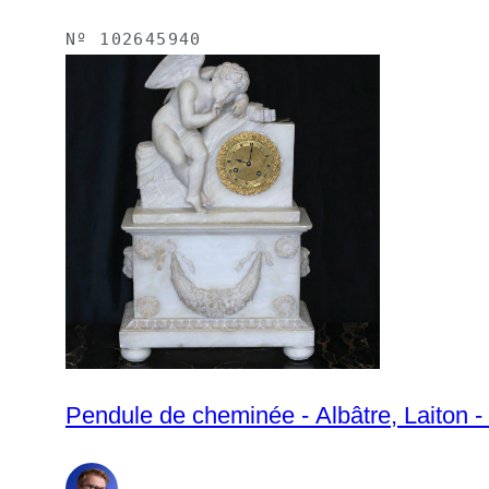
Nº
102645940
Pendule de cheminée - Al