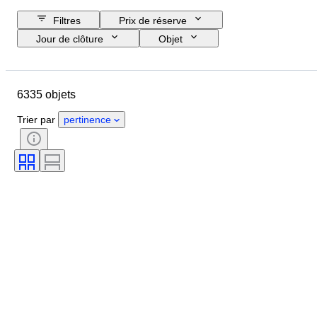
Filtres
Prix de réserve
Jour de clôture
Objet
Budget
Format
Style
Technique
Artiste
Pays
6335 objets
Thème
Époque
Signature
Couleur
Vendu(e) par
Trier par
pertinence
Édition