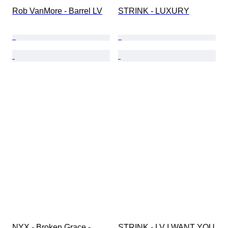
Rob VanMore - Barrel LV
STRINK - LUXURY
NYX - Broken Grace - 
STRINK - LV I WANT YOU