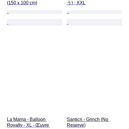
(150 x 100 cm)
う) · XXL
La Mama - Balloon 
Santicri - Grinch (No 
Royalty - XL - Œuvre 
Reserve)