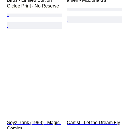
Birds - Limited Edition 
aMen - McDonald's
Giclee Print - No Reserve
Soyz Bank (1988) - Magic 
Cartist - Let the Dream Fly
Comics