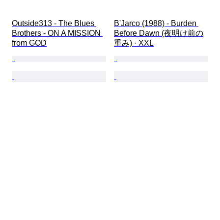
Outside313 - The Blues 
B'Jarco (1988) - Burden 
Brothers - ON A MISSION 
Before Dawn (夜明け前の
from GOD
重み) · XXL