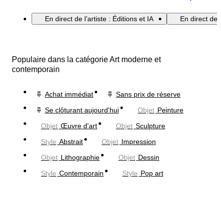
En direct de l’artiste : Éditions et IA
En direct de 
Populaire dans la catégorie Art moderne et
contemporain
Achat immédiat
Sans prix de réserve
Se clôturant aujourd'hui
Objet
Peinture
Objet
Œuvre d'art
Objet
Sculpture
Style
Abstrait
Objet
Impression
Objet
Lithographie
Objet
Dessin
Style
Contemporain
Style
Pop art