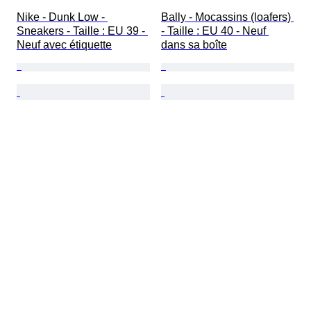
Nike - Dunk Low - 
Bally - Mocassins (loafers) 
Sneakers - Taille : EU 39 - 
- Taille : EU 40 - Neuf 
Neuf avec étiquette
dans sa boîte