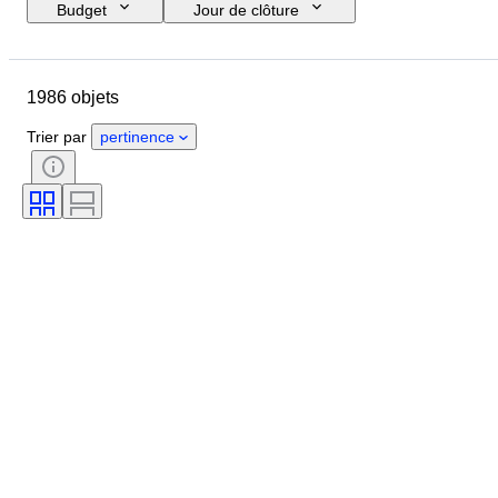
Budget
Jour de clôture
Pays
Marque
Pointure
Objet
Pays d’origine
1986 objets
Matériau
Genre
État
Signature
Couleur
Époque
Trier par
pertinence
Accessoires inclus
Motif
Modèle