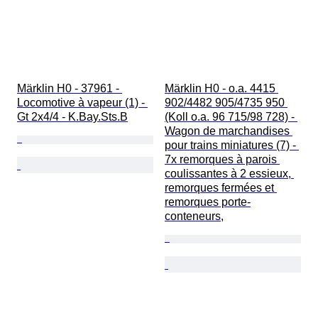
Märklin H0 - 37961 - 
Märklin H0 - o.a. 4415 
Locomotive à vapeur (1) - 
902/4482 905/4735 950 
Gt 2x4/4 - K.Bay.Sts.B
(Koll o.a. 96 715/98 728) - 
Wagon de marchandises 
pour trains miniatures (7) - 
7x remorques à parois 
coulissantes à 2 essieux, 
remorques fermées et 
remorques porte-
conteneurs,