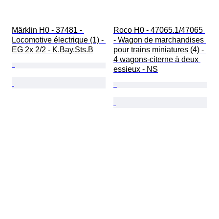
Märklin H0 - 37481 - 
Roco H0 - 47065.1/47065 
Locomotive électrique (1) - 
- Wagon de marchandises 
EG 2x 2/2 - K.Bay.Sts.B
pour trains miniatures (4) - 
4 wagons-citerne à deux 
essieux - NS