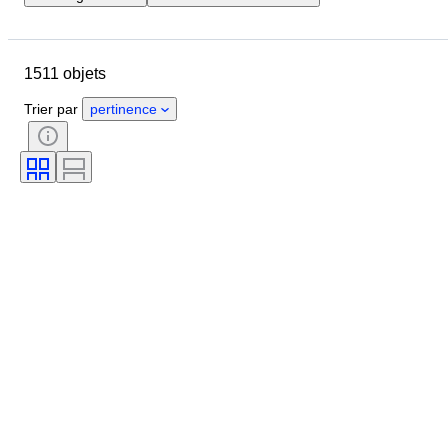
Pays
Marque
Objet
Pays d’origine
Matériau
1511 objets
État
Suppléments
Époque
Thème
Style
Couleur
Trier par
pertinence
Échelle
Commande
Alimentation électrique
Compagnie ferroviaire
Époque
Original / Réplique