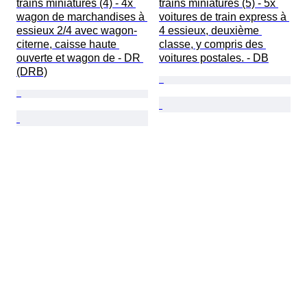
trains miniatures (4) - 4x 
trains miniatures (5) - 5x 
wagon de marchandises à 
voitures de train express à 
essieux 2/4 avec wagon-
4 essieux, deuxième 
citerne, caisse haute 
classe, y compris des 
ouverte et wagon de - DR 
voitures postales. - DB
(DRB)