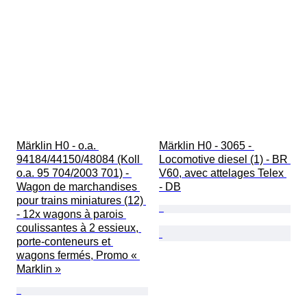
Märklin H0 - o.a. 
Märklin H0 - 3065 - 
94184/44150/48084 (Koll 
Locomotive diesel (1) - BR 
o.a. 95 704/2003 701) - 
V60, avec attelages Telex 
Wagon de marchandises 
- DB
pour trains miniatures (12) 
- 12x wagons à parois 
coulissantes à 2 essieux, 
porte-conteneurs et 
wagons fermés, Promo « 
Marklin »