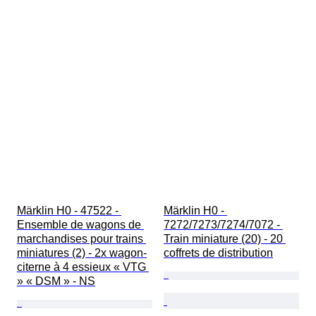
Märklin H0 - 47522 - 
Märklin H0 - 
Ensemble de wagons de 
7272/7273/7274/7072 - 
marchandises pour trains 
Train miniature (20) - 20 
miniatures (2) - 2x wagon-
coffrets de distribution
citerne à 4 essieux « VTG 
» « DSM » - NS