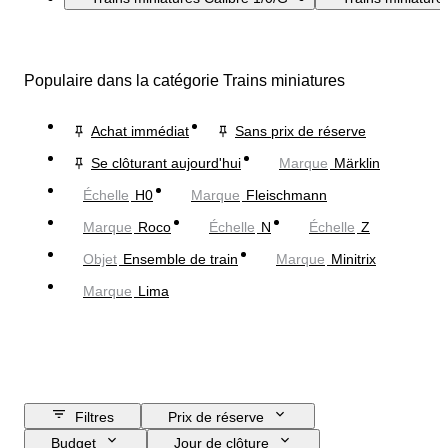
Populaire dans la catégorie Trains miniatures
Achat immédiat
Sans prix de réserve
Se clôturant aujourd'hui
Marque
Märklin
Échelle
H0
Marque
Fleischmann
Marque
Roco
Échelle
N
Échelle
Z
Objet
Ensemble de train
Marque
Minitrix
Marque
Lima
Filtres
Prix de réserve
Budget
Jour de clôture