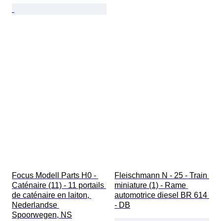
Focus Modell Parts H0 - 
Fleischmann N - 25 - Train 
Caténaire (11) - 11 portails 
miniature (1) - Rame 
de caténaire en laiton, 
automotrice diesel BR 614 
Nederlandse 
- DB
Spoorwegen, NS