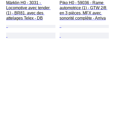
Märklin H0 - 3031 - 
Piko H0 - 59036 - Rame 
Locomotive avec tender 
automotrice (1) - GTW 2/8 
(1) - BR81, avec des 
en 3 pièces, MFX avec 
attelages Telex - DB
sonorité complète - Arriva