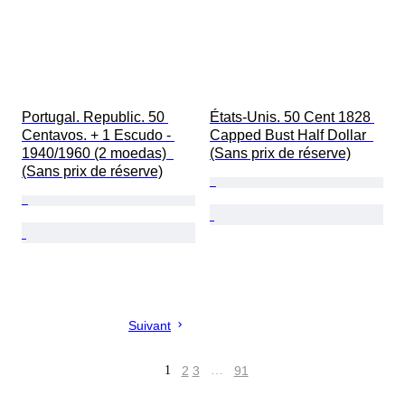
Portugal. Republic. 50 
États-Unis. 50 Cent 1828 
Centavos. + 1 Escudo - 
Capped Bust Half Dollar  
1940/1960 (2 moedas)  
(Sans prix de réserve)
(Sans prix de réserve)
Suivant
1
2
3
…
91