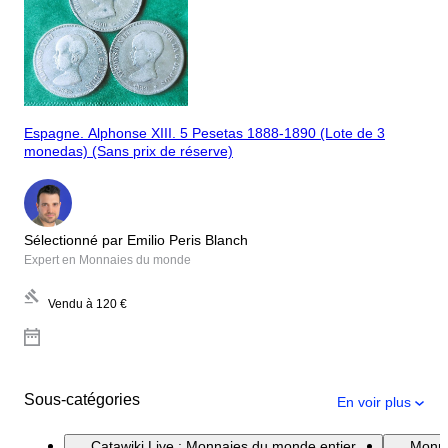
Espagne. Alphonse XIII. 5 Pesetas 1888-1890 (Lote de 3
monedas) (Sans prix de réserve)
Sélectionné par Emilio Peris Blanch
Expert en Monnaies du monde
Vendu à
120 €
Sous-catégories
En voir plus
Catawiki Live : Monnaies du monde entier
Monna