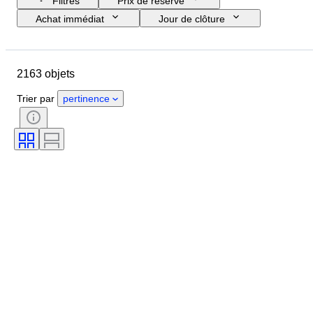
Filtres
Prix de réserve
Achat immédiat
Jour de clôture
Budget
Pays
Objet
Pays d’origine
Matériau
2163 objets
État
Certificat
Thème
Monnaie
Époque
Trier par
pertinence
Type de monnaie
Chef d’état/Époque