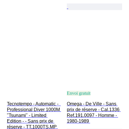
Envoi gratuit
Tecnotempo - Automatic -  
Omega - De Ville - Sans 
Professional Diver 1000M 
prix de réserve - Cal.1336 
"Tsunami" - Limited 
Ref.191.0097 - Homme - 
Edition - - Sans prix de 
1980-1989 
réserve - TT.1000TS.MP 