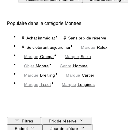
Populaire dans la catégorie Montres
Achat immédiat
Sans prix de réserve
Se clôturant aujourd'hui
Marque
Rolex
Marque
Omega
Marque
Seiko
Objet
Montre
Genre
Homme
Marque
Breitling
Marque
Cartier
Marque
Tissot
Marque
Longines
Filtres
Prix de réserve
Budget
Jour de clôture