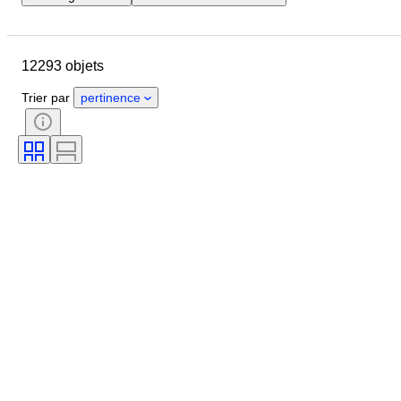
Pays
Marque
Diamètre du boîtier
12293 objets
Longueur du bracelet de montre
Objet
Pays d’origine
Matériau
Trier par
pertinence
Genre
État
Époque
Certificat
Thème
Édition
Langue
Couleur
Mouvement de montre
Matériau du bracelet de montre
Époque
Réserve de marche
Sonnerie
Original / Réplique
Type d’automobilia
Modèle