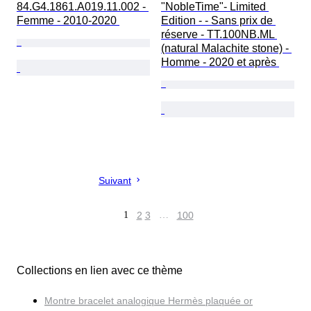
84.G4.1861.A019.11.002 - 
"NobleTime"- Limited 
Femme - 2010-2020 
Edition - - Sans prix de 
réserve - TT.100NB.ML 
(natural Malachite stone) - 
Homme - 2020 et après 
Suivant
1
2
3
…
100
Collections en lien avec ce thème
Montre bracelet analogique Hermès plaquée or