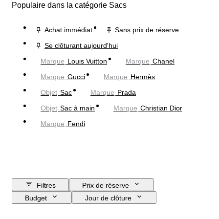
Populaire dans la catégorie Sacs
Achat immédiat
Sans prix de réserve
Se clôturant aujourd'hui
Marque
Louis Vuitton
Marque
Chanel
Marque
Gucci
Marque
Hermès
Objet
Sac
Marque
Prada
Objet
Sac à main
Marque
Christian Dior
Marque
Fendi
Filtres
Prix de réserve
Budget
Jour de clôture
Pays
Dimensions
Marque