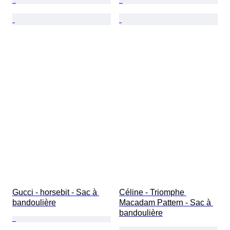
Gucci - horsebit - Sac à 
Céline - Triomphe 
bandoulière
Macadam Pattern - Sac à 
bandoulière