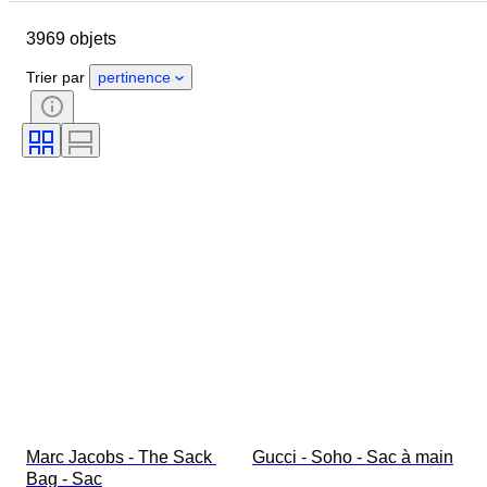
Taille du vêtement
Objet
3969 objets
Pays d’origine
Matériau
Genre
État
Certificat
Trier par
pertinence
Couleur
Accessoires inclus
Motif
Époque
Taille de l’article
Modèle
Pointure
Marc Jacobs - The Sack 
Gucci - Soho - Sac à main
Bag - Sac