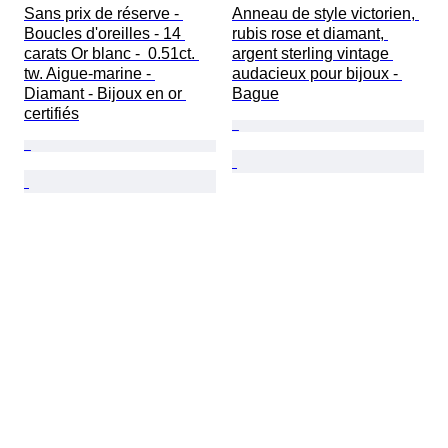
Sans prix de réserve - 
Anneau de style victorien, 
Boucles d'oreilles - 14 
rubis rose et diamant, 
carats Or blanc -  0.51ct. 
argent sterling vintage 
tw. Aigue-marine - 
audacieux pour bijoux - 
Diamant - Bijoux en or 
Bague
certifiés