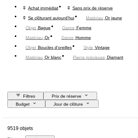
Achat immédiat
Sans prix de réserve
Se clôturant aujourd'hui
Matériau
Or jaune
Objet
Bague
Genre
Femme
Matériau
Or
Genre
Homme
Objet
Boucles d'oreilles
Style
Vintage
Matériau
Or blanc
Pierre précieuse
Diamant
Filtres
Prix de réserve
Budget
Jour de clôture
Pays
Marque
Objet
Pays d’origine
Matériau
9519 objets
Genre
État
Pierre précieuse
Certificat