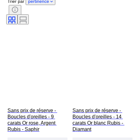
Trier par
pertinence
Pureté
Style
Taille
Clarté
Degré de couleur
Couleur exacte
Taille de l’article
Transparence des pierres précieuses
Traitement
Type de diamant
Lustre de la perle
Époque
Intensité de la couleur fantaisie
Tonalité couleur fantaisie
Sans prix de réserve - 
Sans prix de réserve - 
Boucles d'oreilles - 9 
Boucles d'oreilles - 14 
carats Or rose, Argent 
carats Or blanc Rubis - 
Rubis - Saphir
Diamant