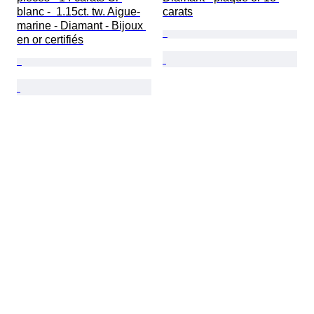
blanc -  1.15ct. tw. Aigue-
carats
marine - Diamant - Bijoux 
en or certifiés