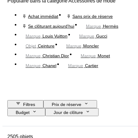
Populaire dans la catégorie Accessoires de mode
Achat immédiat
Sans prix de réserve
Se clôturant aujourd'hui
Marque
Hermès
Marque
Louis Vuitton
Marque
Gucci
Objet
Ceinture
Marque
Moncler
Marque
Christian Dior
Marque
Monet
Marque
Chanel
Marque
Cartier
Filtres
Prix de réserve
Budget
Jour de clôture
Pays
Dimensions
Marque
Objet
Pays d’origine
2505 objets
Matériau
Genre
État