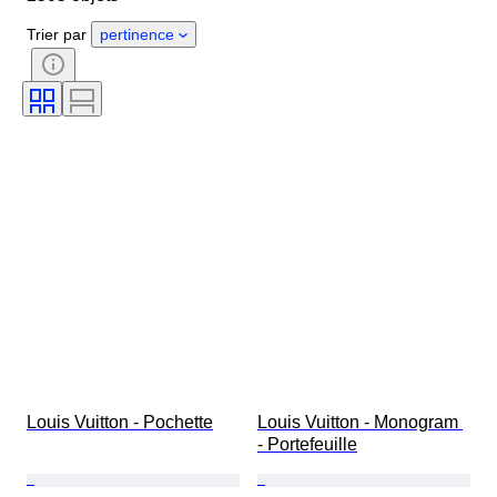
Époque
Pierre précieuse
Trier par
pertinence
Certificat
Pureté
Style
Couleur
Taille du vêtement
Taille
Taille de l’article
Motif
Accessoires inclus
Type de diamant
Size
Époque
Créateur
Modèle
Louis Vuitton - Pochette
Louis Vuitton - Monogram 
- Portefeuille