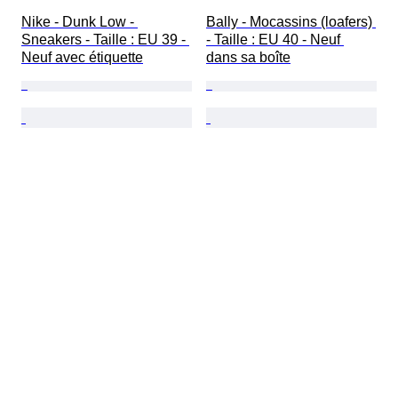
Nike - Dunk Low - 
Bally - Mocassins (loafers) 
Sneakers - Taille : EU 39 - 
- Taille : EU 40 - Neuf 
Neuf avec étiquette
dans sa boîte