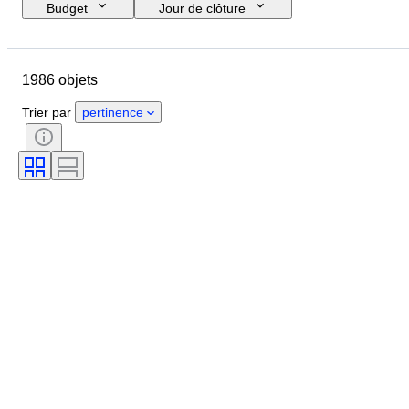
Budget
Jour de clôture
Pays
Marque
Pointure
Objet
Pays d’origine
1986 objets
Matériau
Genre
État
Signature
Couleur
Époque
Trier par
pertinence
Accessoires inclus
Motif
Modèle