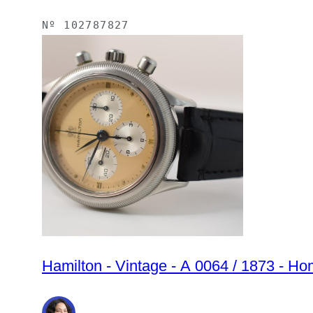
Nº
102787827
Hamilton - Vintage - A 0064 / 1873 - H