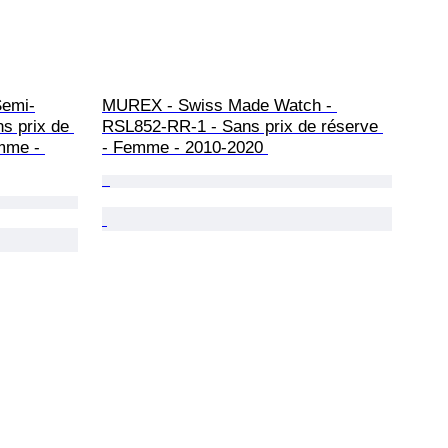
Semi-
MUREX - Swiss Made Watch - 
ns prix de 
RSL852-RR-1 - Sans prix de réserve 
mme - 
- Femme - 2010-2020 