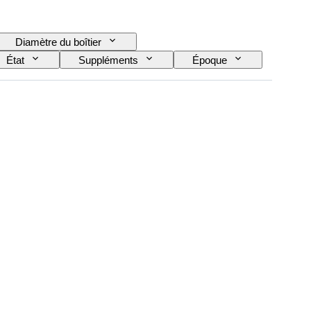
Diamètre du boîtier
État
Suppléments
Époque
ent de montre