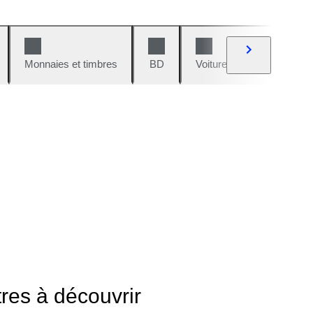
Monnaies et timbres
BD
Voitures et motos
V
tres à découvrir