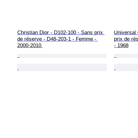
Christian Dior - D102-100 - Sans prix 
Universal
de réserve - D48-203-1 - Femme - 
prix de r
2000-2010 
- 1968