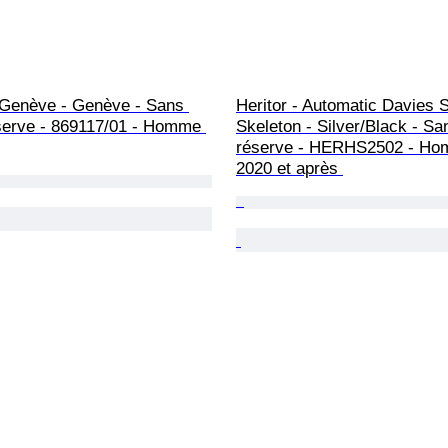
 Genève - Genève - Sans 
Heritor - Automatic Davies 
éserve - 869117/01 - Homme 
Skeleton - Silver/Black - Sa
réserve - HERHS2502 - Ho
2020 et après 