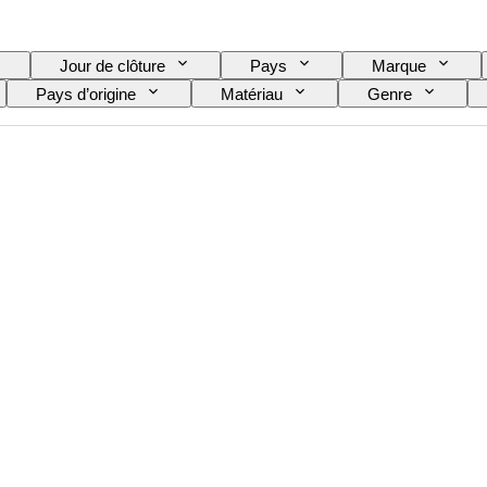
Jour de clôture
Pays
Marque
Pays d’origine
Matériau
Genre
Édition
Langue
Couleur
Mouvem
Modèle