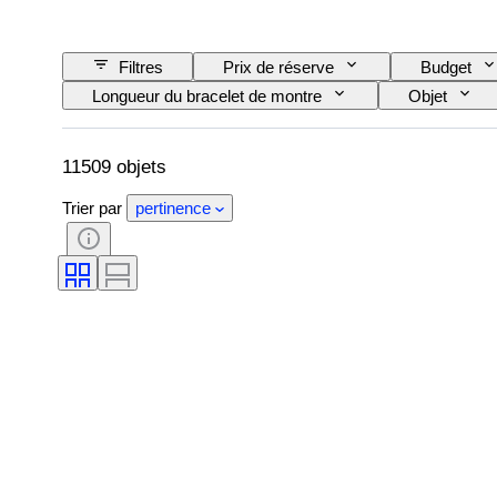
Filtres
Prix de réserve
Budget
Longueur du bracelet de montre
Objet
Certificat
Thème
Reliure
Matériau du bracelet de montre
Époque
11509 objets
Trier par
pertinence