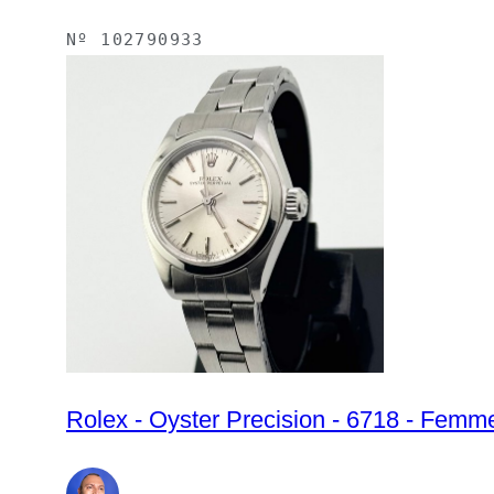
Nº
102790933
Rolex - Oyster Precision - 6718 - Femm