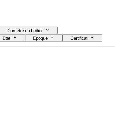
Diamètre du boîtier
État
Époque
Certificat
bracelet de montre
Époque