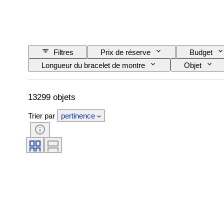
Filtres
Prix de réserve
Budget
Longueur du bracelet de montre
Objet
Thème
Édition
Langue
Réserve de marche
Sonnerie
Ori
13299 objets
Trier par
pertinence