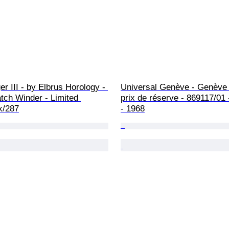
r III - by Elbrus Horology - 
Universal Genève - Genève 
tch Winder - Limited 
prix de réserve - 869117/0
x/287
- 1968