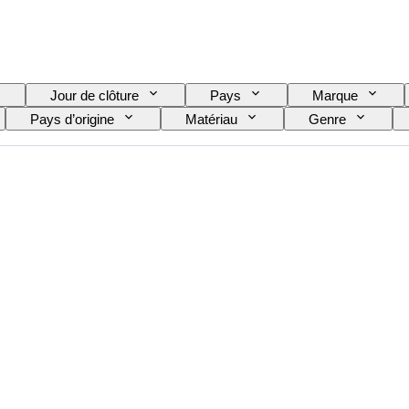
Jour de clôture
Pays
Marque
Pays d’origine
Matériau
Genre
Couleur
Mouvement de montre
Matériau du 
ginal / Réplique
Type d’automobilia
Modèle