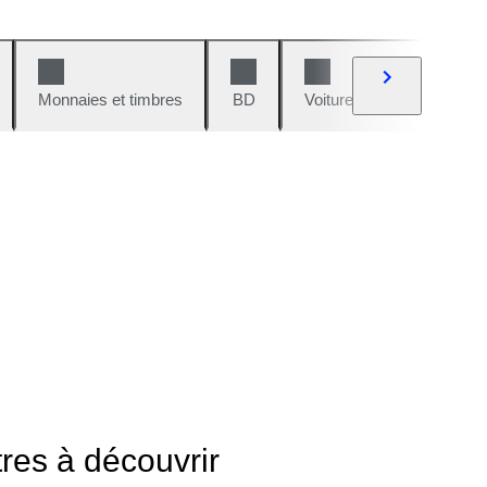
Monnaies et timbres
BD
Voitures et motos
V
tres à découvrir