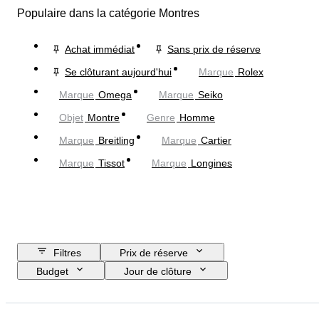
Populaire dans la catégorie Montres
Achat immédiat
Sans prix de réserve
Se clôturant aujourd'hui
Marque
Rolex
Marque
Omega
Marque
Seiko
Objet
Montre
Genre
Homme
Marque
Breitling
Marque
Cartier
Marque
Tissot
Marque
Longines
Filtres
Prix de réserve
Budget
Jour de clôture
Pays
Marque
Diamètre du boîtier