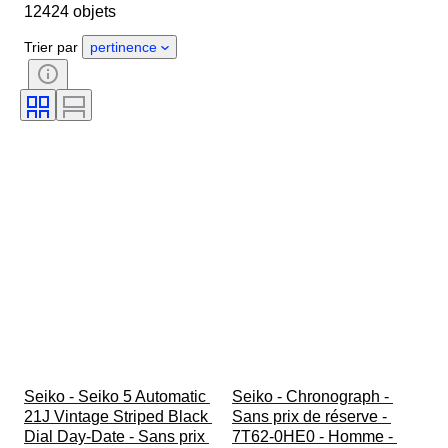
12424 objets
Longueur du bracelet de montre
Objet
Pays d’origine
Matériau
Trier par
pertinence
Genre
État
Époque
Certificat
Thème
Édition
Langue
Couleur
Mouvement de montre
Matériau du bracelet de montre
Époque
Réserve de marche
Sonnerie
Original / Réplique
Type d’automobilia
Modèle
Seiko - Seiko 5 Automatic 
Seiko - Chronograph - 
21J Vintage Striped Black 
Sans prix de réserve - 
Dial Day-Date - Sans prix 
7T62-0HE0 - Homme - 