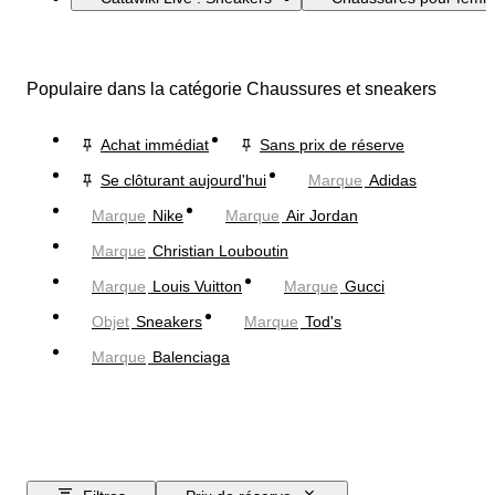
Populaire dans la catégorie Chaussures et sneakers
Achat immédiat
Sans prix de réserve
Se clôturant aujourd'hui
Marque
Adidas
Marque
Nike
Marque
Air Jordan
Marque
Christian Louboutin
Marque
Louis Vuitton
Marque
Gucci
Objet
Sneakers
Marque
Tod's
Marque
Balenciaga