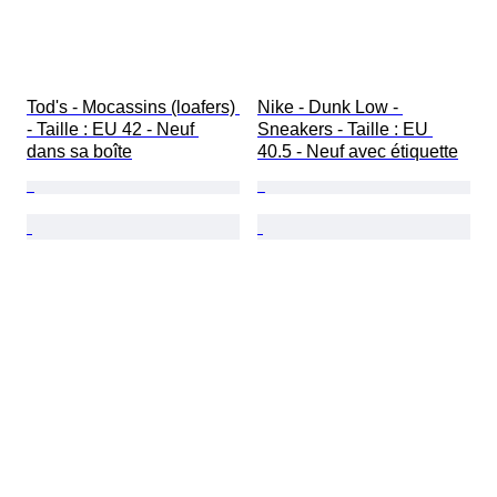
Tod's - Mocassins (loafers) 
Nike - Dunk Low - 
- Taille : EU 42 - Neuf 
Sneakers - Taille : EU 
dans sa boîte
40.5 - Neuf avec étiquette