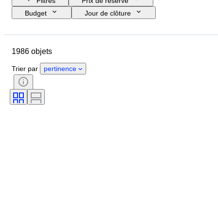
Filtres
Prix de réserve
Budget
Jour de clôture
Pays
Marque
Pointure
Objet
Pays d’origine
1986 objets
Matériau
Genre
État
Signature
Couleur
Époque
Trier par
pertinence
Accessoires inclus
Motif
Modèle