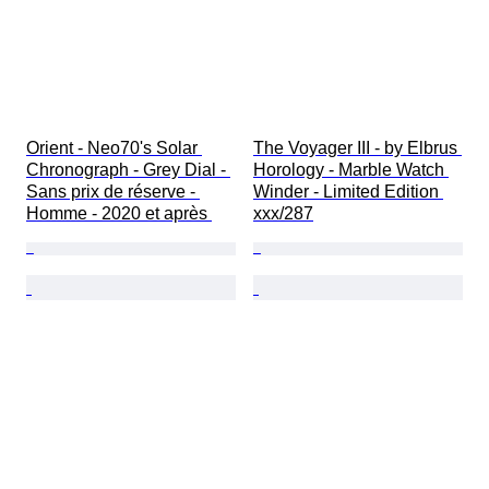
Orient - Neo70's Solar 
The Voyager III - by Elbrus 
Chronograph - Grey Dial - 
Horology - Marble Watch 
Sans prix de réserve - 
Winder - Limited Edition 
Homme - 2020 et après 
xxx/287