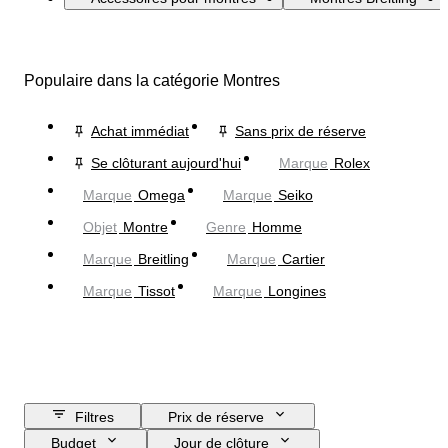
Populaire dans la catégorie Montres
Achat immédiat
Sans prix de réserve
Se clôturant aujourd'hui
Marque
Rolex
Marque
Omega
Marque
Seiko
Objet
Montre
Genre
Homme
Marque
Breitling
Marque
Cartier
Marque
Tissot
Marque
Longines
Filtres
Prix de réserve
Budget
Jour de clôture