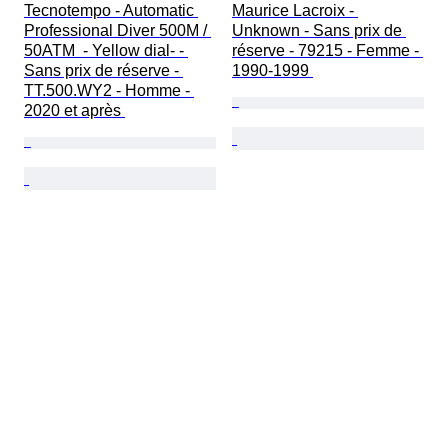
Tecnotempo - Automatic 
Maurice Lacroix - 
Professional Diver 500M / 
Unknown - Sans prix de 
50ATM  - Yellow dial- - 
réserve - 79215 - Femme - 
Sans prix de réserve - 
1990-1999 
TT.500.WY2 - Homme - 
2020 et après 