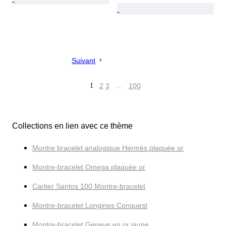
Suivant
1
2
3
…
100
Collections en lien avec ce thème
Montre bracelet analogique Hermès plaquée or
Montre-bracelet Omega plaquée or
Cartier Santos 100 Montre-bracelet
Montre-bracelet Longines Conquest
Montre-bracelet Geneve en or jaune