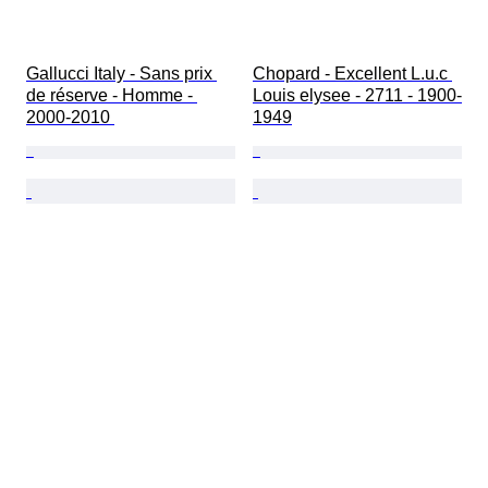
Gallucci Italy - Sans prix 
Chopard - Excellent L.u.c 
de réserve - Homme - 
Louis elysee - 2711 - 1900-
2000-2010 
1949