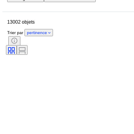
Pays
Marque
Diamètre du boîtier
13002 objets
Longueur du bracelet de montre
Objet
Pays d’origine
Matériau
Trier par
pertinence
Genre
État
Époque
Certificat
Thème
Édition
Langue
Couleur
Mouvement de montre
Matériau du bracelet de montre
Époque
Réserve de marche
Sonnerie
Original / Réplique
Type d’automobilia
Modèle