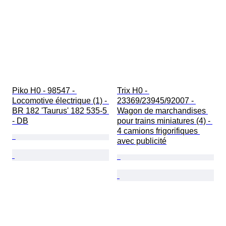
Piko H0 - 98547 - 
Trix H0 - 
Locomotive électrique (1) - 
23369/23945/92007 - 
BR 182 'Taurus' 182 535-5 
Wagon de marchandises 
- DB
pour trains miniatures (4) - 
4 camions frigorifiques 
avec publicité