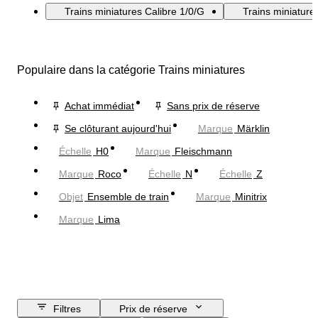
Trains miniatures Calibre 1/0/G
Trains miniatur
Populaire dans la catégorie Trains miniatures
Achat immédiat
Sans prix de réserve
Se clôturant aujourd'hui
Marque
Märklin
Échelle
H0
Marque
Fleischmann
Marque
Roco
Échelle
N
Échelle
Z
Objet
Ensemble de train
Marque
Minitrix
Marque
Lima
Filtres
Prix de réserve