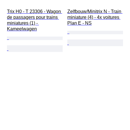
Trix H0 - T 23306 - Wagon 
Zelfbouw/Minitrix N - Train 
de passagers pour trains 
miniature (4) - 4x voitures 
miniatures (1) - 
Plan E - NS
Kameelwagen