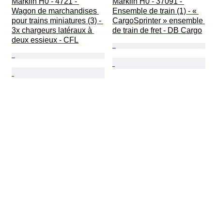
Märklin H0 - 4721 - 
Märklin H0 - 37091 - 
Wagon de marchandises 
Ensemble de train (1) - « 
pour trains miniatures (3) - 
CargoSprinter » ensemble 
3x chargeurs latéraux à 
de train de fret - DB Cargo
deux essieux - CFL