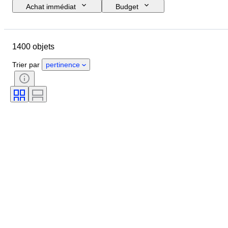
Achat immédiat
Budget
Jour de clôture
Pays
Marque
Objet
1400 objets
Pays d’origine
Matériau
État
Suppléments
Époque
Trier par
pertinence
Couleur
Échelle
Commande
Alimentation électrique
Compagnie ferroviaire
Époque