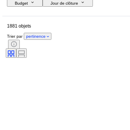
Budget
Jour de clôture
Pays
Format
Dimensions
Marque
Objet
1881 objets
Pays d’origine
Matériau
Genre
État
Époque
Trier par
pertinence
Certificat
Thème
Style
Signature
Couleur
Mouvement de montre
Réserve de marche
Sonnerie
Type de pendule
Diamètre du boîtier
Original / Réplique
Époque
Créateur
Provenance