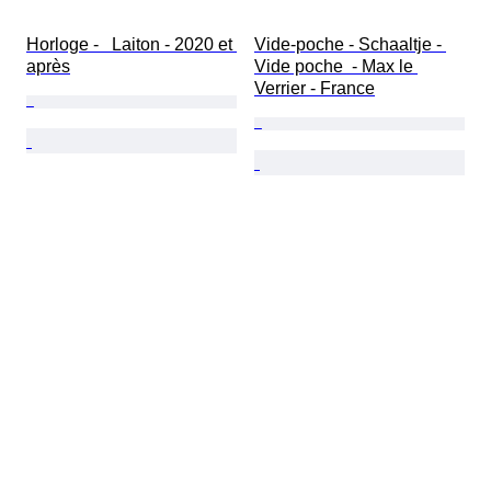
Horloge -   Laiton - 2020 et 
Vide-poche - Schaaltje - 
après
Vide poche  - Max le 
Verrier - France