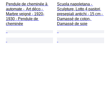
Pendule de cheminée à 
Scuola napoletana - 
automate -  Art déco - 
Sculpture, Lotto 4 pastori 
Marbre veigné - 1920-
presepiali antichi - 15 cm - 
1930 - Pendule de 
Damassé de coton, 
cheminée
Damassé de soie