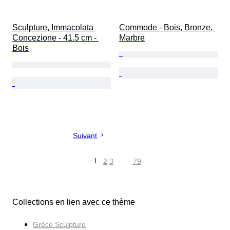
Sculpture, Immacolata 
Commode - Bois, Bronze, 
Concezione - 41.5 cm - 
Marbre
Bois
Suivant
1
2
3
…
79
Collections en lien avec ce thème
Grèce Sculpture