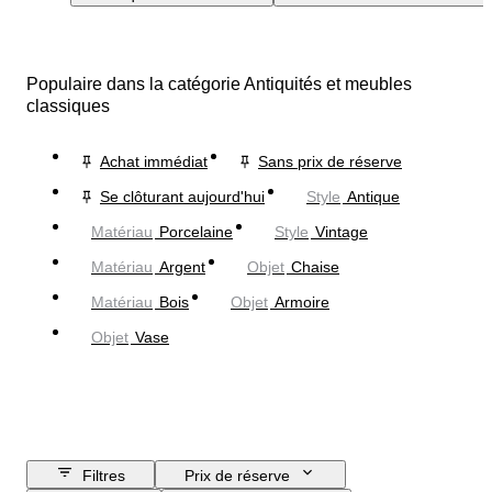
Populaire dans la catégorie Antiquités et meubles
classiques
Achat immédiat
Sans prix de réserve
Se clôturant aujourd'hui
Style
Antique
Matériau
Porcelaine
Style
Vintage
Matériau
Argent
Objet
Chaise
Matériau
Bois
Objet
Armoire
Objet
Vase
Filtres
Prix de réserve