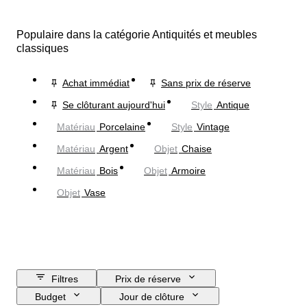
Populaire dans la catégorie Antiquités et meubles
classiques
Achat immédiat
Sans prix de réserve
Se clôturant aujourd'hui
Style
Antique
Matériau
Porcelaine
Style
Vintage
Matériau
Argent
Objet
Chaise
Matériau
Bois
Objet
Armoire
Objet
Vase
Filtres
Prix de réserve
Budget
Jour de clôture