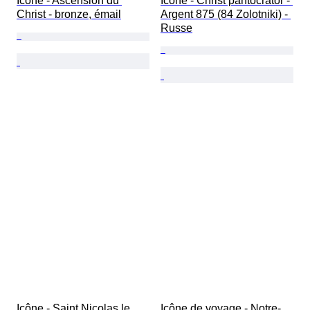
Icône - Ascension du 
Icône - Christ pantocrator - 
Christ - bronze, émail
Argent 875 (84 Zolotniki) - 
Russe
Icône - Saint Nicolas le 
Icône de voyage - Notre-