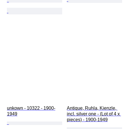
unkown - 10322 - 1900-
Antique, Ruhla, Kienzle, 
1949
incl. silver one - (Lot of 4 x 
pieces) - 1900-1949