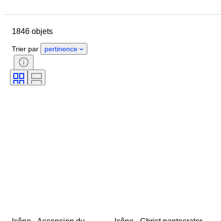
Pays
Format
Dimensions
Marque
Objet
1846 objets
Pays d’origine
Matériau
Genre
État
Époque
Trier par
pertinence
Certificat
Thème
Style
Signature
Couleur
Mouvement de montre
Réserve de marche
Sonnerie
Type de pendule
Époque
Diamètre du boîtier
Original / Réplique
Créateur
Provenance