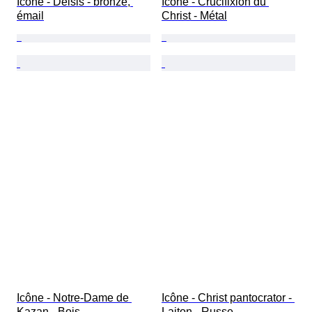
Icône - Déisis - bronze, 
Icône - Crucifixion du 
émail
Christ - Métal
Icône - Notre-Dame de 
Icône - Christ pantocrator - 
Kazan - Bois
Laiton - Russe