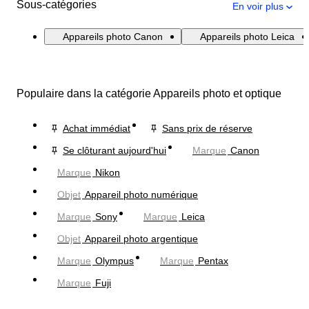
Sous-catégories
En voir plus
Appareils photo Canon
Appareils photo Leica
Populaire dans la catégorie Appareils photo et optique
Achat immédiat
Sans prix de réserve
Se clôturant aujourd'hui
Marque
Canon
Marque
Nikon
Objet
Appareil photo numérique
Marque
Sony
Marque
Leica
Objet
Appareil photo argentique
Marque
Olympus
Marque
Pentax
Marque
Fuji