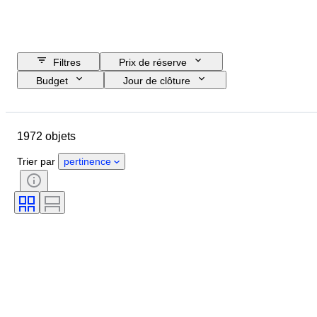
Filtres
Prix de réserve
Budget
Jour de clôture
Pays
Marque
Objet
Pays d’origine
Matériau
1972 objets
État
Époque
Thème
Style
Technique
Édition
Trier par
pertinence
Langue
Couleur
Monture de l'objectif
Type de jumelles
Type de microscope
Type de magnétoscope
Type de télescope
Type de caméra vidéo
Vendu(e) par
Testé et en état de marche
Époque
Type de film