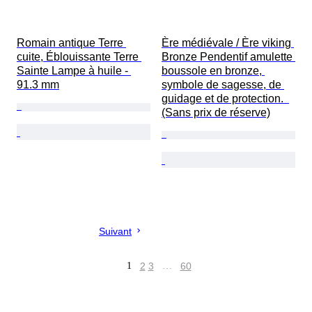
Romain antique Terre 
Ère médiévale / Ère viking 
cuite, Éblouissante Terre 
Bronze Pendentif amulette 
Sainte Lampe à huile - 
boussole en bronze, 
91.3 mm
symbole de sagesse, de 
guidage et de protection.  
(Sans prix de réserve)
Suivant
1
2
3
…
60