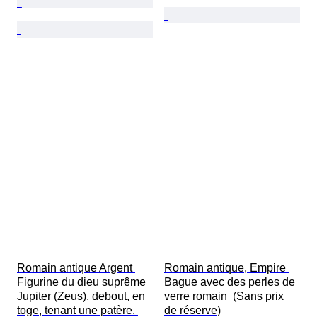
Romain antique Argent 
Romain antique, Empire 
Figurine du dieu suprême 
Bague avec des perles de 
Jupiter (Zeus), debout, en 
verre romain  (Sans prix 
toge, tenant une patère. 
de réserve)