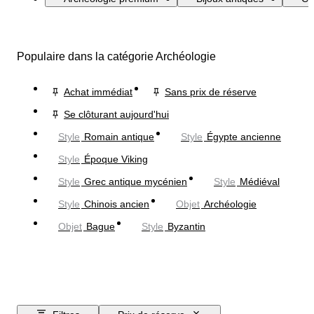
Populaire dans la catégorie Archéologie
Achat immédiat
Sans prix de réserve
Se clôturant aujourd'hui
Style
Romain antique
Style
Égypte ancienne
Style
Époque Viking
Style
Grec antique mycénien
Style
Médiéval
Style
Chinois ancien
Objet
Archéologie
Objet
Bague
Style
Byzantin