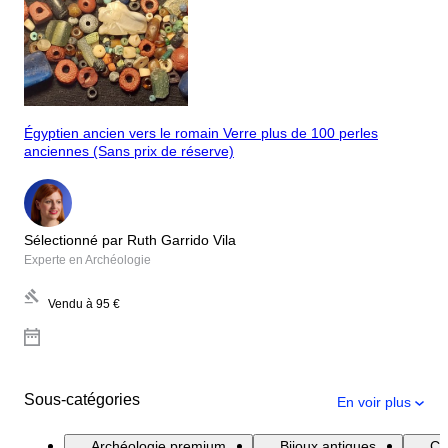
Égyptien ancien vers le romain Verre plus de 100 perles
anciennes (Sans prix de réserve)
Sélectionné par Ruth Garrido Vila
Experte en Archéologie
Vendu à
95 €
Sous-catégories
En voir plus
Archéologie premium
Bijoux antiques
Co