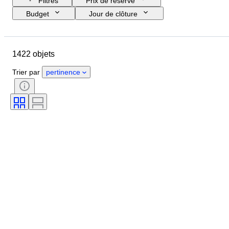
Filtres
Prix de réserve
Budget
Jour de clôture
Pays
Format
Dimensions
Objet
Pays d’origine
1422 objets
Matériau
Genre
État
Époque
Certificat
Thème
Trier par
pertinence
Style
Signature
Couleur
Original / Réplique
Époque
Types d'archéologie
Culture
Provenance