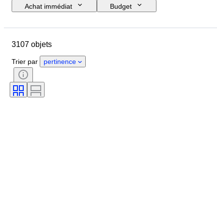
Achat immédiat
Budget
Jour de clôture
Pays
Dimensions
Marque
Objet
3107 objets
Pays d’origine
Matériau
Genre
État
Époque
Trier par
pertinence
Pierre précieuse
Certificat
Pureté
Style
Couleur
Taille du vêtement
Taille
Taille de l’article
Motif
Type de diamant
Size
Original / Réplique
Accessoires inclus
Époque
Modèle