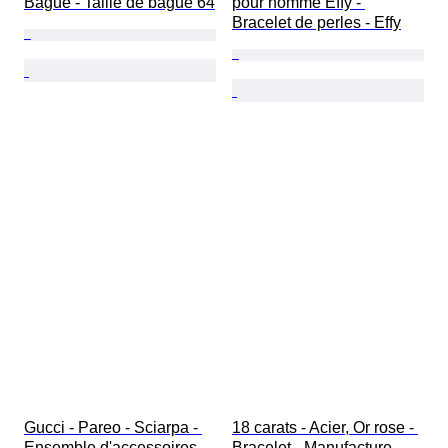
Bague - Taille de bague 64
pour homme Effy - 
Bracelet de perles - Effy
Gucci - Pareo - Sciarpa - 
18 carats - Acier, Or rose - 
Ensemble d'accessoires 
Bracelet - Manufacture 