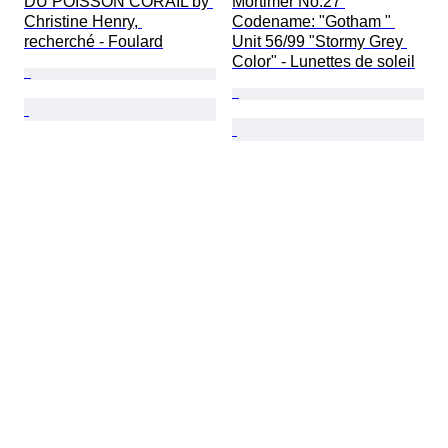
DU POISSON CORAIL by 
Mortimer No.27 
Christine Henry, 
Codename: "Gotham " 
recherché - Foulard
Unit 56/99 "Stormy Grey 
Color" - Lunettes de soleil