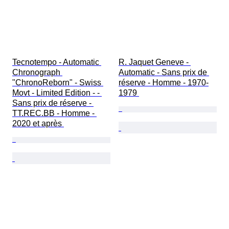
Tecnotempo - Automatic 
R. Jaquet Geneve - 
Chronograph 
Automatic - Sans prix de 
"ChronoReborn" - Swiss 
réserve - Homme - 1970-
Movt - Limited Edition - - 
1979 
Sans prix de réserve - 
TT.REC.BB - Homme - 
2020 et après 