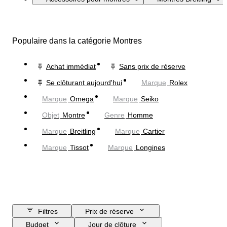
Populaire dans la catégorie Montres
Achat immédiat
Sans prix de réserve
Se clôturant aujourd'hui
Marque
Rolex
Marque
Omega
Marque
Seiko
Objet
Montre
Genre
Homme
Marque
Breitling
Marque
Cartier
Marque
Tissot
Marque
Longines
Filtres
Prix de réserve
Budget
Jour de clôture