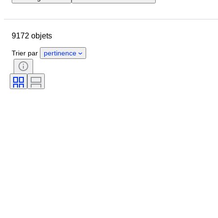
Pays
Marque
Diamètre du boîtier
9172 objets
Longueur du bracelet de montre
Objet
Pays d’origine
Matériau
Trier par
pertinence
Genre
État
Suppléments
Époque
Certificat
Reliure
Couleur
Mouvement de montre
Matériau du bracelet de montre
Époque
Réserve de marche
Sonnerie
Original / Réplique
Type d’automobilia
Type de pendule
Modèle