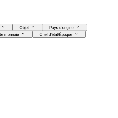
Objet
Pays d’origine
de monnaie
Chef d’état/Époque