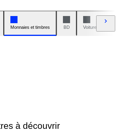
Monnaies et timbres
BD
Voitures et motos
V
tres à découvrir