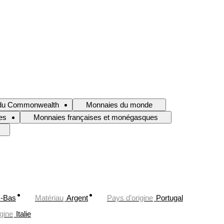
t du Commonwealth
Monnaies du monde
es
Monnaies françaises et monégasques
-Bas
Matériau
Argent
Pays d’origine
Portugal
gine
Italie