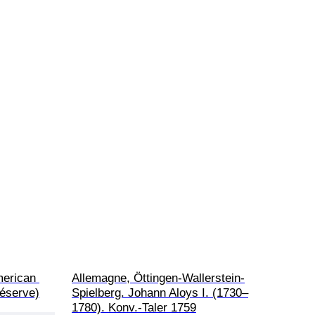
merican 
Allemagne, Öttingen-Wallerstein-
réserve)
Spielberg. Johann Aloys I. (1730–
1780). Konv.-Taler 1759