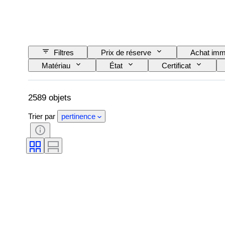
Filtres
Prix de réserve
Achat imm
Matériau
État
Certificat
Artiste
Époque
2589 objets
Trier par
pertinence