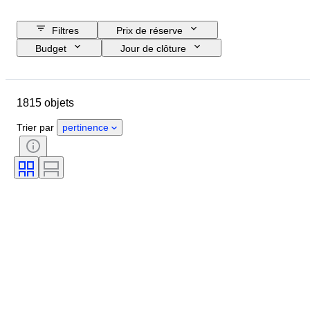
Filtres
Prix de réserve
Budget
Jour de clôture
Pays
Marque
Objet
Pays d’origine
Matériau
1815 objets
État
Époque
Thème
Style
Technique
Édition
Trier par
pertinence
Langue
Couleur
Monture de l'objectif
Type de microscope
Type de magnétoscope
Type de jumelles
Type de télescope
Type de caméra vidéo
Type de film
Vendu(e) par
Époque
Testé et en état de marche