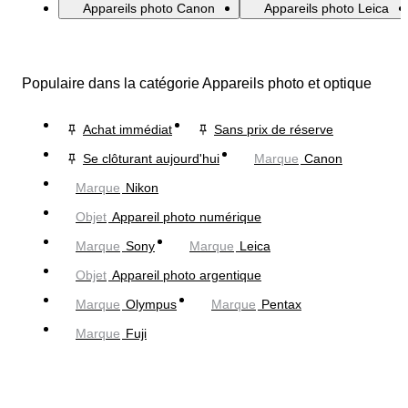
Appareils photo Canon
Appareils photo Leica
Populaire dans la catégorie Appareils photo et optique
Achat immédiat
Sans prix de réserve
Se clôturant aujourd'hui
Marque
Canon
Marque
Nikon
Objet
Appareil photo numérique
Marque
Sony
Marque
Leica
Objet
Appareil photo argentique
Marque
Olympus
Marque
Pentax
Marque
Fuji