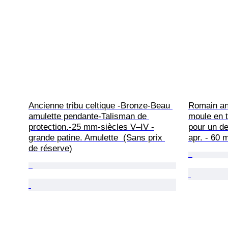
Ancienne tribu celtique -Bronze-Beau 
Romain an
amulette pendante-Talisman de 
moule en t
protection.-25 mm-siècles V–IV -
pour un de
grande patine. Amulette  (Sans prix 
apr. - 60 
de réserve)