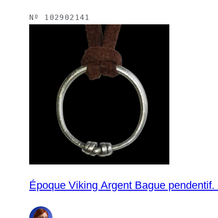
Nº
102902141