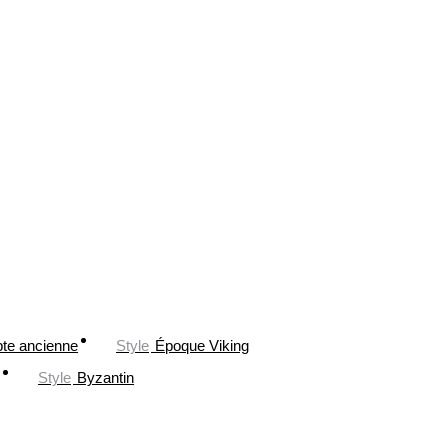
te ancienne
Style
Époque Viking
Style
Byzantin