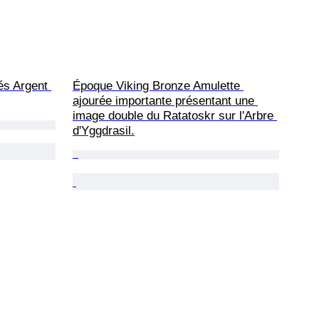
és Argent 
Époque Viking Bronze Amulette 
ajourée importante présentant une 
image double du Ratatoskr sur l'Arbre 
d'Yggdrasil.