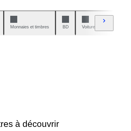
Monnaies et timbres
BD
Voitures et motos
V
tres à découvrir