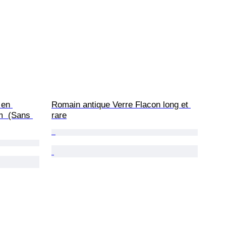
 en 
Romain antique Verre Flacon long et 
m  (Sans 
rare