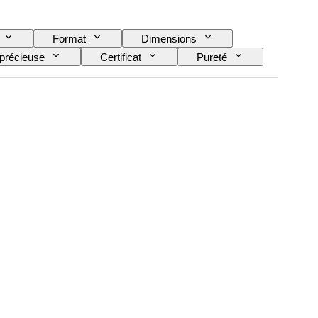
Format
Dimensions
 précieuse
Certificat
Pureté
Taille de l’article
Culture