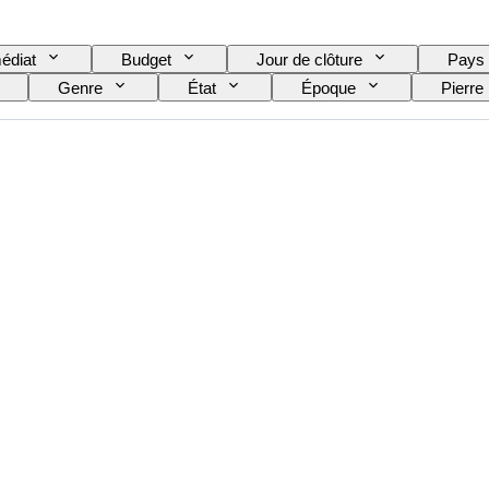
édiat
Budget
Jour de clôture
Pays
Genre
État
Époque
Pierre
Monnaie
Taille
Types d'archéologie
e
Provenance