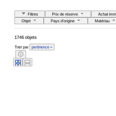
Filtres
Prix de réserve
Achat imm
Objet
Pays d’origine
Matériau
Style
Signature
Couleur
Époque
Artiste
Original / Répliqu
1746 objets
Trier par
pertinence