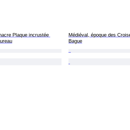
nacre Plaque incrustée 
Médiéval, époque des Crois
aureau
Bague