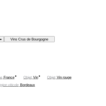
Vins Crus de Bourgogne
ne
France
Objet
Vin
Objet
Vin rouge
gion viticole
Bordeaux