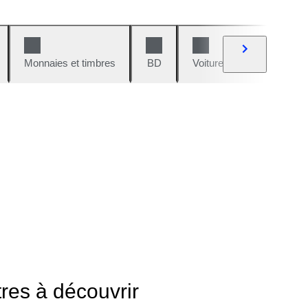
Monnaies et timbres
BD
Voitures et motos
V
tres à découvrir