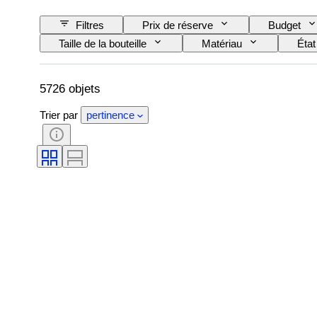
Filtres
Prix de réserve
Budget
Taille de la bouteille
Matériau
État
Appellation du vin / Classification
Niveau de l
5726 objets
Trier par
pertinence