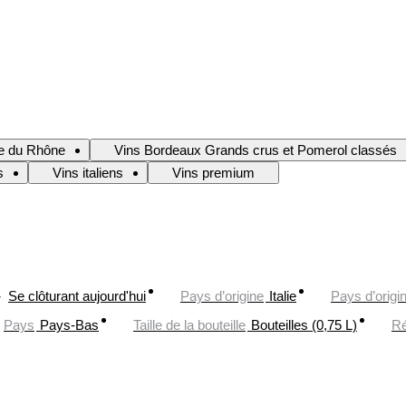
ée du Rhône
Vins Bordeaux Grands crus et Pomerol classés
s
Vins italiens
Vins premium
Se clôturant aujourd'hui
Pays d’origine
Italie
Pays d’origi
Pays
Pays-Bas
Taille de la bouteille
Bouteilles (0,75 L)
Ré