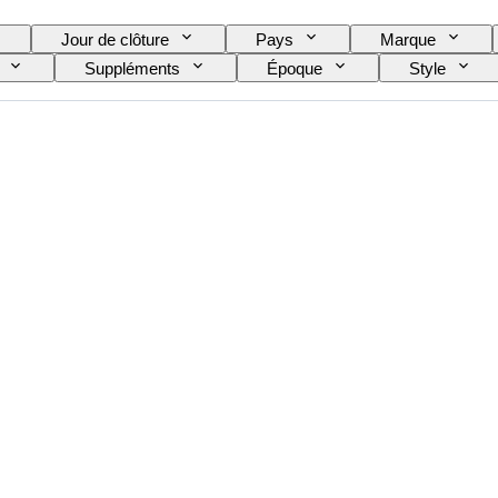
Jour de clôture
Pays
Marque
Suppléments
Époque
Style
a Bouteille
Classement des vins
Cépages