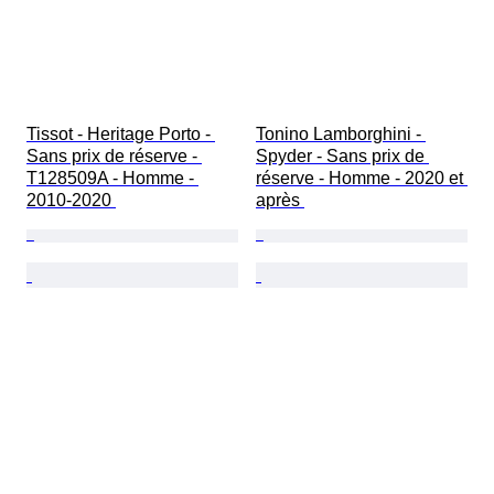
Tissot - Heritage Porto - 
Tonino Lamborghini - 
Sans prix de réserve - 
Spyder - Sans prix de 
T128509A - Homme - 
réserve - Homme - 2020 et 
2010-2020 
après 