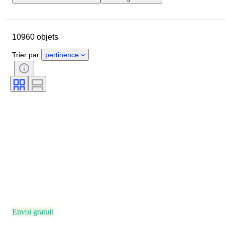
Jour de clôture
Pays
Marque
Diamètre du boîtier
10960 objets
Longueur du bracelet de montre
Objet
Pays d’origine
Matériau
Trier par
pertinence
Genre
État
Suppléments
Époque
Certificat
Thème
Reliure
Édition
Langue
Couleur
Mouvement de montre
Matériau du bracelet de montre
Époque
Modèle
Envoi gratuit