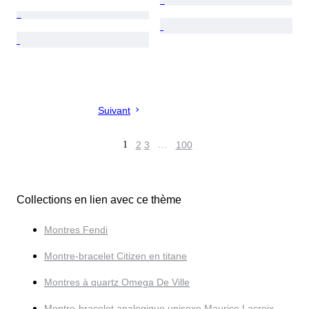
Suivant
1
2
3
…
100
Collections en lien avec ce thème
Montres Fendi
Montre-bracelet Citizen en titane
Montres à quartz Omega De Ville
Montre-bracelet analogique unisexe Maurice Lacroix