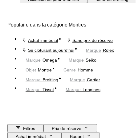
Populaire dans la catégorie Montres
Achat immédiat
Sans prix de réserve
Se clôturant aujourd'hui
Marque
Rolex
Marque
Omega
Marque
Seiko
Objet
Montre
Genre
Homme
Marque
Breitling
Marque
Cartier
Marque
Tissot
Marque
Longines
Filtres
Prix de réserve
Achat immédiat
Budget