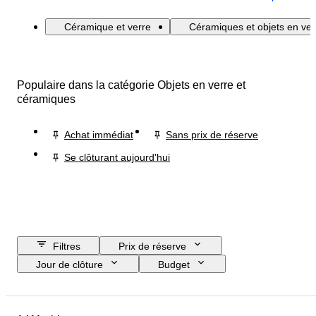
Céramique et verre
Céramiques et objets en ver
Populaire dans la catégorie Objets en verre et
céramiques
Achat immédiat
Sans prix de réserve
Se clôturant aujourd'hui
Filtres
Prix de réserve
Jour de clôture
Budget
Pays
Format
Dimensions
Marque
Objet