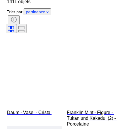
1411 objets
Pays d’origine
Matériau
Genre
État
Époque
Trier par
pertinence
Certificat
Pureté
Thème
Style
Signature
Couleur
Époque
Artiste
Décor
Vendu(e) par
Original / Réplique
Créateur
Modèle
Provenance
Daum - Vase  - Cristal
Franklin Mint - Figure - 
Tukan und Kakadu  (2) - 
Porcelaine