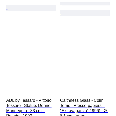
ADL by Tessaro - Vittorio 
Caithness Glass - Colin 
Tessaro - Statue, Donne 
Terris - Presse-papiers - 
Mannequin - 33 cm - 
"Extravaganza" 1996) - Ø 
Poterie - 1990
8,1 cm - Verre