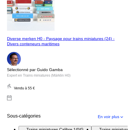
Diverse merken H0 - Paysage pour trains miniatures (24) -
Divers conteneurs maritimes
Sélectionné par Guido Gamba
Expert en Trains miniatures (Märklin H0)
Vendu à
55 €
Sous-catégories
En voir plus
Trains miniatures Calibre 1/0/G
Trains miniatur