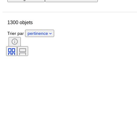
Pays
Marque
Objet
Pays d’origine
Matériau
1300 objets
État
Suppléments
Époque
Thème
Style
Couleur
Trier par
pertinence
Échelle
Commande
Alimentation électrique
Compagnie ferroviaire
Époque
Original / Réplique