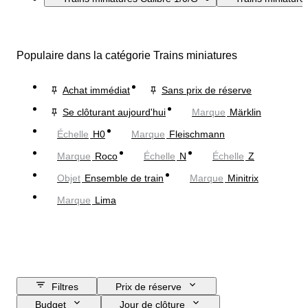
Populaire dans la catégorie Trains miniatures
Achat immédiat
Sans prix de réserve
Se clôturant aujourd'hui
Marque
Märklin
Échelle
H0
Marque
Fleischmann
Marque
Roco
Échelle
N
Échelle
Z
Objet
Ensemble de train
Marque
Minitrix
Marque
Lima
Filtres
Prix de réserve
Budget
Jour de clôture