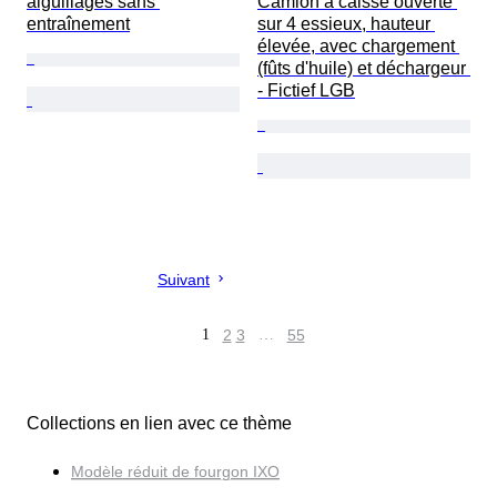
aiguillages sans 
Camion à caisse ouverte 
entraînement
sur 4 essieux, hauteur 
élevée, avec chargement 
(fûts d'huile) et déchargeur 
- Fictief LGB
Suivant
1
2
3
…
55
Collections en lien avec ce thème
Modèle réduit de fourgon IXO