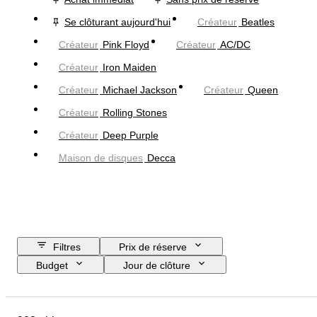
Se clôturant aujourd'hui
Créateur
Beatles
Créateur
Pink Floyd
Créateur
AC/DC
Créateur
Iron Maiden
Créateur
Michael Jackson
Créateur
Queen
Créateur
Rolling Stones
Créateur
Deep Purple
Maison de disques
Decca
Filtres
Prix de réserve
Budget
Jour de clôture
Pays
Objet
Pays d’origine
Matériau
État
Suppléments