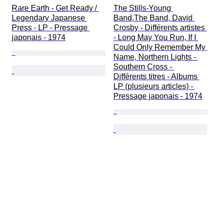
Rare Earth - Get Ready / 
The Stills-Young 
Legendary Japanese 
Band,The Band, David 
Press - LP - Pressage 
Crosby - Différents artistes 
japonais - 1974
- Long May You Run, If I 
Could Only Remember My 
Name, Northern Lights - 
Southern Cross - 
Différents titres - Albums 
LP (plusieurs articles) - 
Pressage japonais - 1974