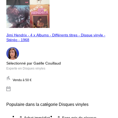
Jimi Hendrix - 4 x Albums - Différents titres - Disque vinyle -
Stéréo - 1968
Sélectionné par Gaëlle Couillaud
Experte en Disques vinyles
Vendu à
50 €
Populaire dans la catégorie Disques vinyles
Achat immédiat
Sans prix de réserve