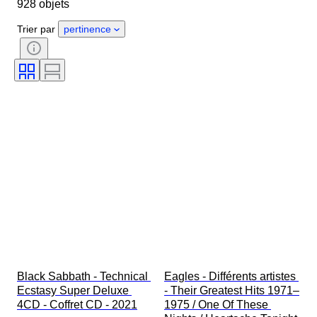
928 objets
Époque
Thème
Style
Technique
Signature
Trier par
pertinence
Genre artistique
Reliure
Édition
Couleur
Testé et en état de marche
Vendu(e) par
Type de souvenirs musicaux
Époque
Artiste
Maison de disques
Pressage
Créateur
Black Sabbath - Technical 
Eagles - Différents artistes 
Ecstasy Super Deluxe 
- Their Greatest Hits 1971–
4CD - Coffret CD - 2021
1975 / One Of These 