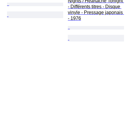
Nights / Heartache Tonight 
- Différents titres - Disque 
vinyle - Pressage japonais 
- 1976