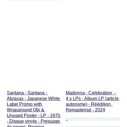
Santana - Santana - 
Madonna - Celebration  - 
Abraxas - Japanese White 
4 x LPs - Album LP (article 
Label Promo with 
autonome) - Réédition, 
Wraparound Obi & 
Remasterisé - 2024
Unused Poster - LP - 1970 
- Disque vinyle - Pressage 
de promo, Premier 