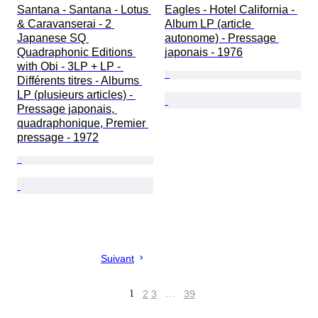
Santana - Santana - Lotus 
Eagles - Hotel California - 
& Caravanserai - 2 
Album LP (article 
Japanese SQ 
autonome) - Pressage 
Quadraphonic Editions 
japonais - 1976
with Obi - 3LP + LP - 
Différents titres - Albums 
LP (plusieurs articles) - 
Pressage japonais, 
quadraphonique, Premier 
pressage - 1972
Suivant
1
2
3
…
39