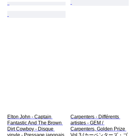
Elton John - Captain 
Carpenters - Différents 
Fantastic And The Brown 
artistes - GEM / 
Dirt Cowboy - Disque 
Carpenters, Golden Prize 
vinyle - Pressage japonais 
Vol.3 (カーペンターズ・ゴ