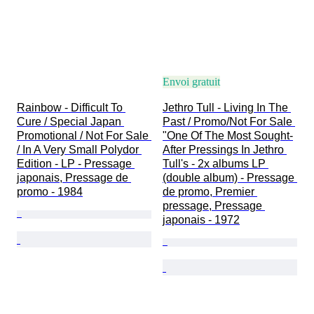
Envoi gratuit
Rainbow - Difficult To 
Jethro Tull - Living In The 
Cure / Special Japan 
Past / Promo/Not For Sale 
Promotional / Not For Sale 
"One Of The Most Sought-
/ In A Very Small Polydor 
After Pressings In Jethro 
Edition - LP - Pressage 
Tull's - 2x albums LP 
japonais, Pressage de 
(double album) - Pressage 
promo - 1984
de promo, Premier 
pressage, Pressage 
japonais - 1972