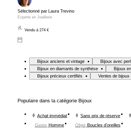
Sélectionné par Laura Trevino
Experte en Joaillerie
Vendu à
274 €
Bijoux anciens et vintage
Bijoux avec per
Bijoux en diamants de synthèse
Bijoux en
Bijoux précieux certifiés
Ventes de bijoux 
Populaire dans la catégorie Bijoux
Achat immédiat
Sans prix de réserve
Genre
Homme
Objet
Boucles d'oreilles