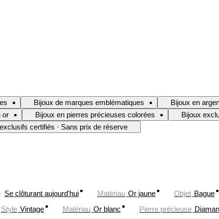
les
Bijoux de marques emblématiques
Bijoux en argen
 or
Bijoux en pierres précieuses colorées
Bijoux exclu
exclusifs certifiés · Sans prix de réserve
Se clôturant aujourd'hui
Matériau
Or jaune
Objet
Bague
Style
Vintage
Matériau
Or blanc
Pierre précieuse
Diaman