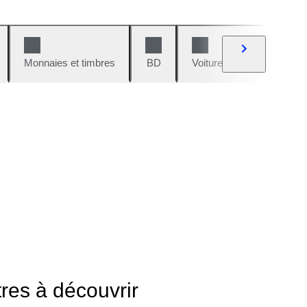
Monnaies et timbres
BD
Voitures et motos
V
tres à découvrir