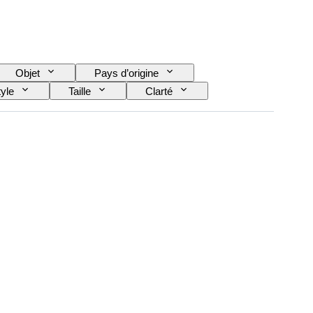
Objet
Pays d’origine
tyle
Taille
Clarté
Traitement
Type de diamant