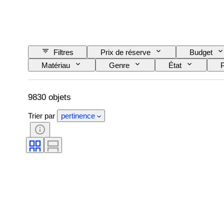
Filtres
Prix de réserve
Budget
Matériau
Genre
État
P
Degré de couleur
Couleur exacte
Lustre de la perle
Époque
Intensi
9830 objets
Trier par
pertinence