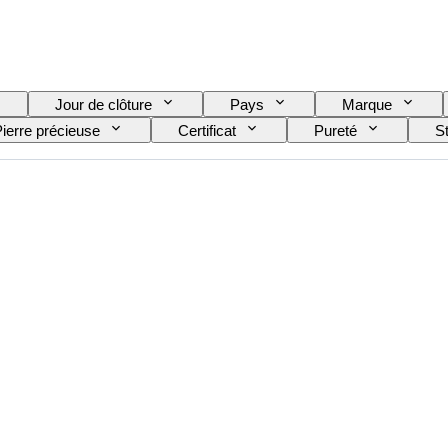
Jour de clôture
Pays
Marque
ierre précieuse
Certificat
Pureté
S
Taille de l’article
Transparence des pierres précieuses
té de la couleur fantaisie
Tonalité couleur fantaisie