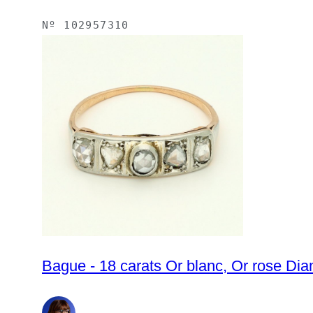
Nº
102957310