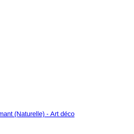
Bague - 18 carats Or blanc, Or rose Diamant (Naturelle) - Art déco