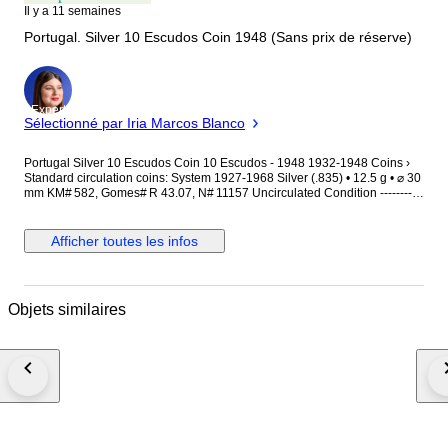
Il y a 11 semaines
Portugal. Silver 10 Escudos Coin 1948 (Sans prix de réserve)
Expert
Sélectionné par Iria Marcos Blanco
Portugal Silver 10 Escudos Coin 10 Escudos - 1948 1932-1948 Coins ›
Standard circulation coins: System 1927-1968 Silver (.835) • 12.5 g • ⌀ 30
mm KM# 582, Gomes# R 43.07, N# 11157 Uncirculated Condition -----------
---------------- Shipping Notice Please note that we do not offer combined
shipping. Each item purchased will be shipped individually, with separate
shipping costs applied to each order. This policy allows us to ensure
Afficher toutes les infos
careful handling and faster, safer delivery of every piece. We appreciate
your understanding and remain at your disposal for any further
clarification.
Objets similaires