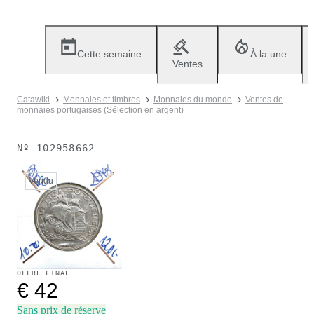
Cette semaine
À la une
Ventes
Catawiki
Monnaies et timbres
Monnaies du monde
Ventes de
monnaies portugaises (Sélection en argent)
Nº
102958662
Vendu
OFFRE FINALE
€ 42
Sans prix de réserve