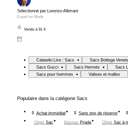
Sélectionné par Lorenzo Altimani
Expert en Mode
Vendu à
91 €
Catawiki Live : Sacs
Sacs Bottega Venet
Sacs Gucci
Sacs Hermès
Sacs L
Sacs pour hommes
Valises et malles
Populaire dans la catégorie Sacs
Achat immédiat
Sans prix de réserve
Objet
Sac
Marque
Prada
Objet
Sac à 