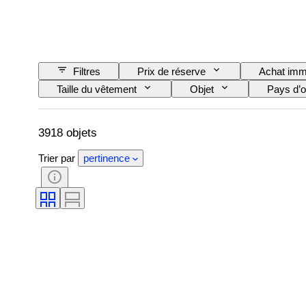
Filtres
Prix de réserve
Achat imm
Taille du vêtement
Objet
Pays d’o
Accessoires inclus
Motif
Taille de
3918 objets
Trier par
pertinence