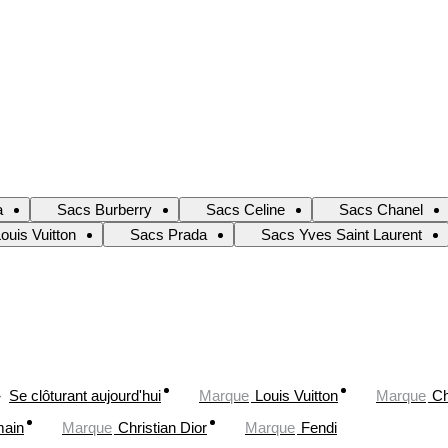
a
Sacs Burberry
Sacs Celine
Sacs Chanel
ouis Vuitton
Sacs Prada
Sacs Yves Saint Laurent
Se clôturant aujourd'hui
Marque
Louis Vuitton
Marque
Ch
main
Marque
Christian Dior
Marque
Fendi