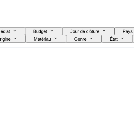
édiat
Budget
Jour de clôture
Pays
rigine
Matériau
Genre
État
 l’article
Époque
Modèle
Pointure