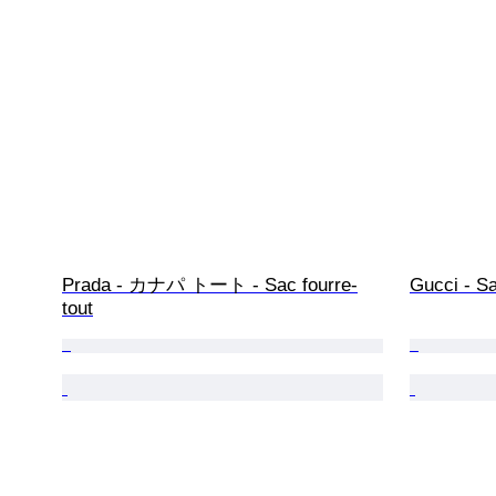
Prada - カナパ トート - Sac fourre-
Gucci - Sa
tout