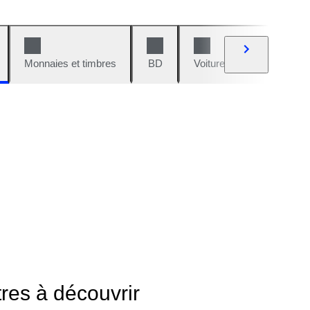
Monnaies et timbres
BD
Voitures et motos
V
tres à découvrir