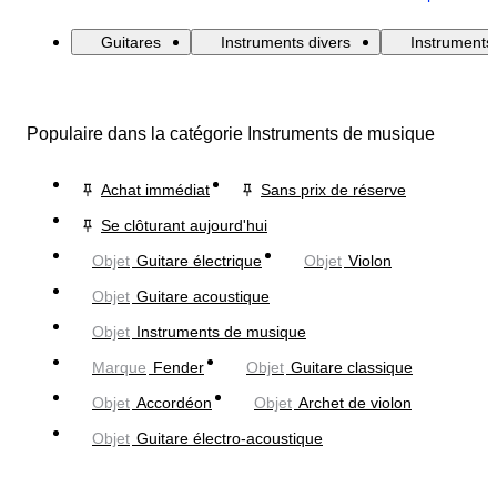
Guitares
Instruments divers
Instruments
Populaire dans la catégorie Instruments de musique
Achat immédiat
Sans prix de réserve
Se clôturant aujourd'hui
Objet
Guitare électrique
Objet
Violon
Objet
Guitare acoustique
Objet
Instruments de musique
Marque
Fender
Objet
Guitare classique
Objet
Accordéon
Objet
Archet de violon
Objet
Guitare électro-acoustique