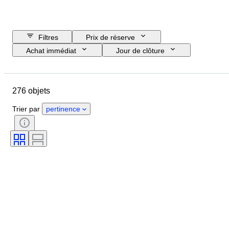
Filtres
Prix de réserve
Achat immédiat
Jour de clôture
Budget
Pays
Marque
Objet
Pays d’origine
276 objets
Matériau
État
Suppléments
Époque
Style
Époque
Trier par
pertinence
Testé et en état de marche