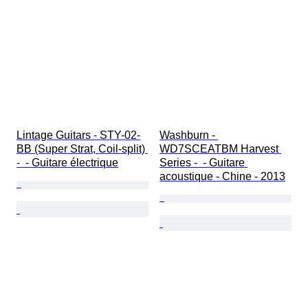
Lintage Guitars - STY-02-
Washburn - 
BB (Super Strat, Coil-split) 
WD7SCEATBM Harvest 
-  - Guitare électrique
Series -  - Guitare 
acoustique - Chine - 2013