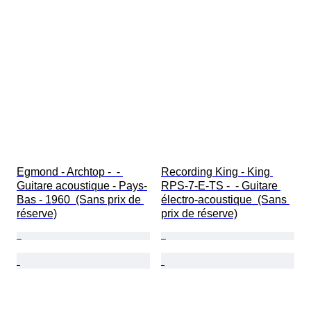
Egmond - Archtop -  - 
Recording King - King 
Guitare acoustique - Pays-
RPS-7-E-TS -  - Guitare 
Bas - 1960  (Sans prix de 
électro-acoustique  (Sans 
réserve)
prix de réserve)