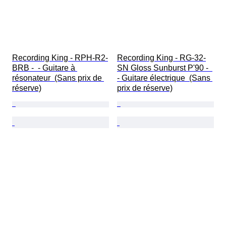
Recording King - RPH-R2-
Recording King - RG-32-
BRB -  - Guitare à 
SN Gloss Sunburst P'90 -  
résonateur  (Sans prix de 
- Guitare électrique  (Sans 
réserve)
prix de réserve)