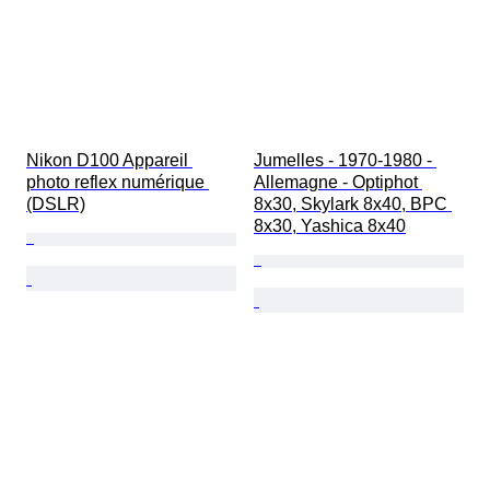
Nikon D100 Appareil 
Jumelles - 1970-1980 - 
photo reflex numérique 
Allemagne - Optiphot 
(DSLR)
8x30, Skylark 8x40, BPC 
8x30, Yashica 8x40