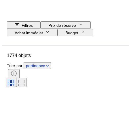
Filtres
Prix de réserve
Achat immédiat
Budget
Jour de clôture
Pays
Marque
Objet
1774 objets
Pays d’origine
Matériau
État
Époque
Thème
Trier par
pertinence
Style
Technique
Reliure
Édition
Monture de l'objectif
Type de télescope
Type de magnétoscope
Type de caméra vidéo
Type de microscope
Vendu(e) par
Type de jumelles
Testé et en état de marche
Époque