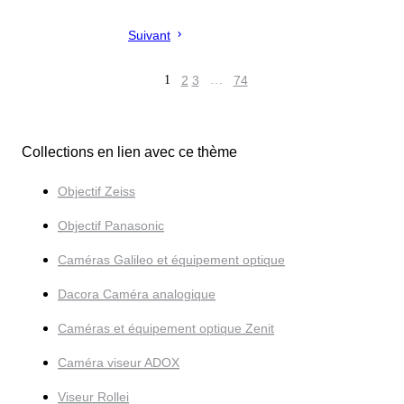
Suivant
1
2
3
…
74
Collections en lien avec ce thème
Objectif Zeiss
Objectif Panasonic
Caméras Galileo et équipement optique
Dacora Caméra analogique
Caméras et équipement optique Zenit
Caméra viseur ADOX
Viseur Rollei