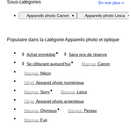
Sous-catégories
En voir plus
Appareils photo Canon
Appareils photo Leica
Populaire dans la catégorie Appareils photo et optique
Achat immédiat
Sans prix de réserve
Se clôturant aujourd'hui
Marque
Canon
Marque
Nikon
Objet
Appareil photo numérique
Marque
Sony
Marque
Leica
Objet
Appareil photo argentique
Marque
Olympus
Marque
Pentax
Marque
Fuji