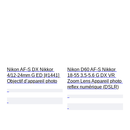
Nikon AF-S DX Nikkor 
Nikon D60 AF-S Nikkor 
4/12-24mm G ED [#1441] 
18-55 3.5-5.6 G DX VR 
Objectif d’appareil photo
Zoom Lens Appareil photo 
reflex numérique (DSLR)