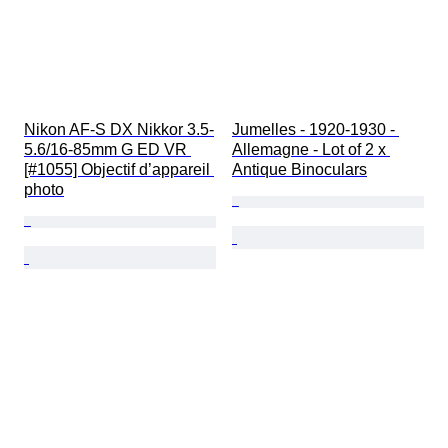
Type de film
Créateur
Nikon AF-S DX Nikkor 3.5-
Jumelles - 1920-1930 - 
5.6/16-85mm G ED VR 
Allemagne - Lot of 2 x 
[#1055] Objectif d’appareil 
Antique Binoculars
photo