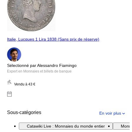
Italie, Lucques 1 Lira 1838 (Sans prix de réserve)
Sélectionné par Alessandro Fiamingo
Expert en Monnaies et billets de banque
Vendu à
43 €
Sous-catégories
En voir plus
Catawiki Live : Monnaies du monde entier
Monna