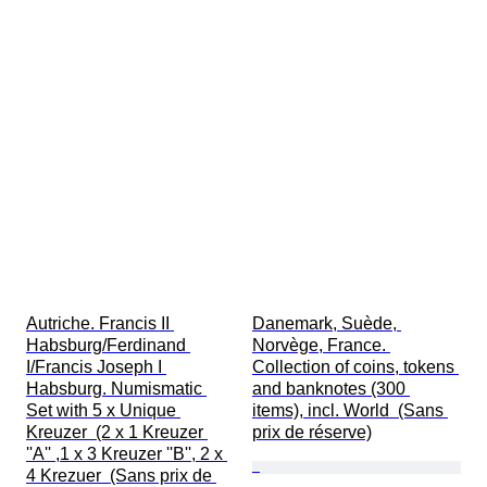
Autriche. Francis II 
Danemark, Suède, 
Habsburg/Ferdinand 
Norvège, France. 
I/Francis Joseph I 
Collection of coins, tokens 
Habsburg. Numismatic 
and banknotes (300 
Set with 5 x Unique 
items), incl. World  (Sans 
Kreuzer  (2 x 1 Kreuzer 
prix de réserve)
''A'' ,1 x 3 Kreuzer ''B'', 2 x 
4 Krezuer  (Sans prix de 