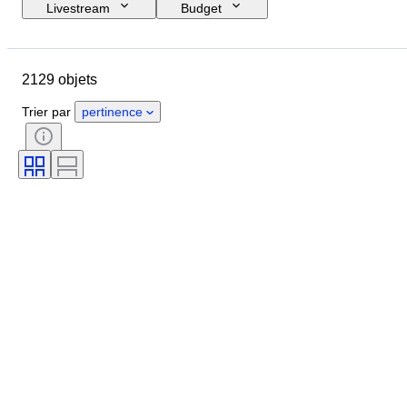
Livestream
Budget
Jour de clôture
Pays
Objet
Pays d’origine
Matériau
2129 objets
État
Certificat
Thème
Signature
Monnaie
Trier par
pertinence
Type de monnaie
Chef d’état/Époque
Époque
Artiste