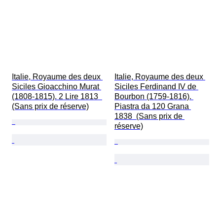
Italie, Royaume des deux 
Italie, Royaume des deux 
Siciles Gioacchino Murat 
Siciles Ferdinand IV de 
(1808-1815). 2 Lire 1813  
Bourbon (1759-1816). 
(Sans prix de réserve)
Piastra da 120 Grana 
1838  (Sans prix de 
réserve)