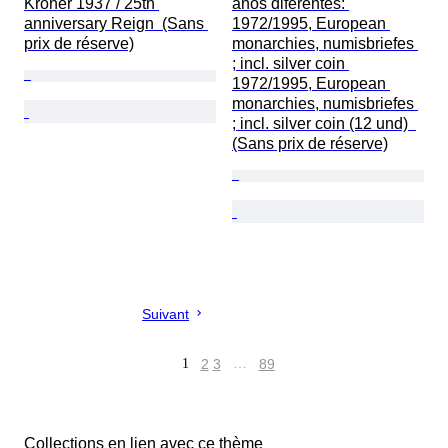
Kroner 1937 / 25th 
anos diferentes: 
anniversary Reign  (Sans 
1972/1995, European 
prix de réserve)
monarchies, numisbriefes 
; incl. silver coin 
1972/1995, European 
monarchies, numisbriefes 
; incl. silver coin (12 und)  
(Sans prix de réserve)
Suivant
1
2
3
…
89
Collections en lien avec ce thème