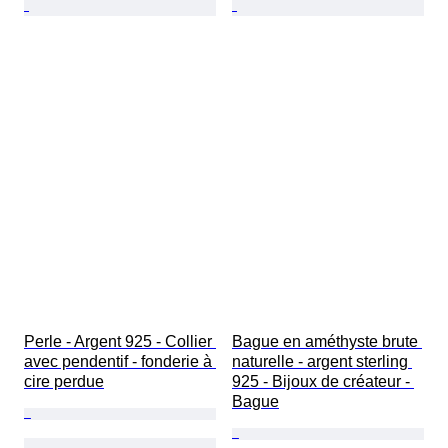
Perle - Argent 925 - Collier 
Bague en améthyste brute 
avec pendentif - fonderie à 
naturelle - argent sterling 
cire perdue
925 - Bijoux de créateur - 
Bague