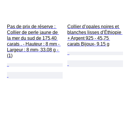
Pas de prix de réserve : 
Collier d’opales noires et 
Collier de perle jaune de 
blanches lisses d’Éthiopie 
la mer du sud de 175,40 
+ Argent 925 - 45,75 
carats . - Hauteur : 8 mm - 
carats Bijoux- 9.15 g
Largeur : 8 mm- 33.08 g - 
(1)