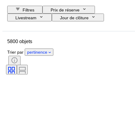
Filtres
Prix de réserve
Livestream
Jour de clôture
Budget
Pays
Format
Dimensions
Objet
5800 objets
Pays d’origine
Matériau
Genre
État
Époque
Trier par
pertinence
Pierre précieuse
Certificat
Signature
Couleur
Taille
Couleur exacte
Minéral
Forme minérale
Traitement
Original / Réplique
Taille de l’article
Lustre de la perle
Qualité de la surface de la perle
Époque