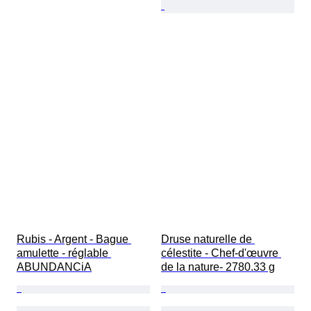
Rubis - Argent - Bague 
Druse naturelle de 
amulette - réglable 
célestite - Chef-d'œuvre 
ABUNDANCiA
de la nature- 2780.33 g