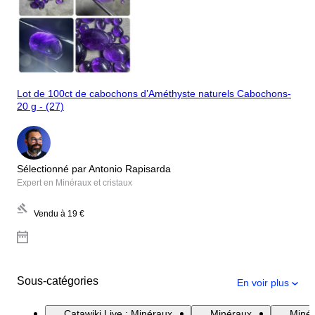
Lot de 100ct de cabochons d’Améthyste naturels Cabochons-
20 g - (27)
Sélectionné par Antonio Rapisarda
Expert en Minéraux et cristaux
Vendu à
19 €
Sous-catégories
En voir plus
Catawiki Live : Minéraux
Minéraux
Minér