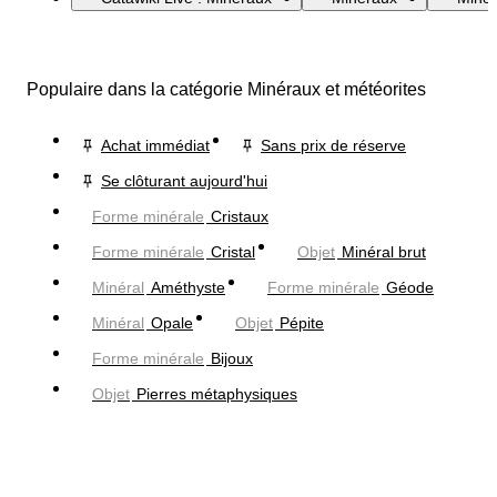
Populaire dans la catégorie Minéraux et météorites
Achat immédiat
Sans prix de réserve
Se clôturant aujourd'hui
Forme minérale
Cristaux
Forme minérale
Cristal
Objet
Minéral brut
Minéral
Améthyste
Forme minérale
Géode
Minéral
Opale
Objet
Pépite
Forme minérale
Bijoux
Objet
Pierres métaphysiques