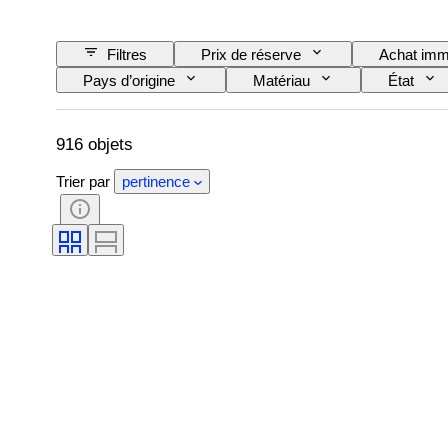
Filtres
Prix de réserve
Achat imm
Pays d’origine
Matériau
État
Maison de disques
Époque
Créat
916 objets
Trier par
pertinence