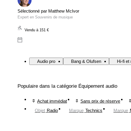
Sélectionné par Matthew McIvor
Expert en Souvenirs de musique
Vendu à
151 €
Audio pro
Bang & Olufsen
Hi-fi et
Populaire dans la catégorie Équipement audio
Achat immédiat
Sans prix de réserve
Objet
Radio
Marque
Technics
Marque