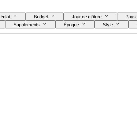
édiat
Budget
Jour de clôture
Pays
Suppléments
Époque
Style
eur