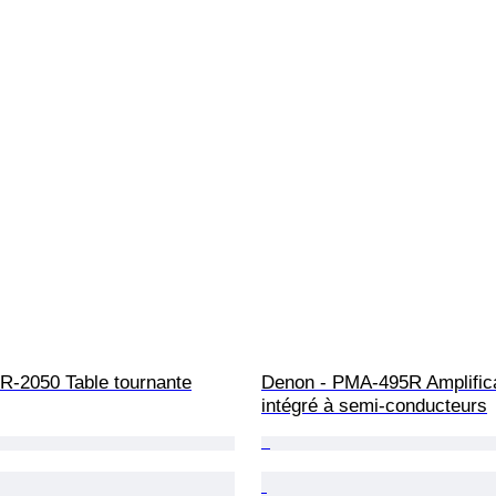
SR-2050 Table tournante
Denon - PMA-495R Amplifica
intégré à semi-conducteurs