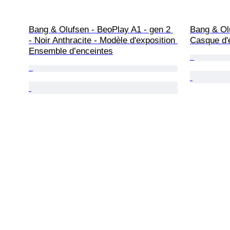
Bang & Olufsen - BeoPlay A1 - gen 2 
Bang & Olu
- Noir Anthracite - Modèle d'exposition 
Casque d'
Ensemble d’enceintes