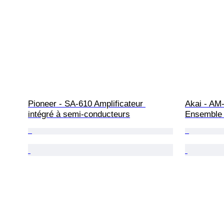
Pioneer - SA-610 Amplificateur 
Akai - AM
intégré à semi-conducteurs
Ensemble h