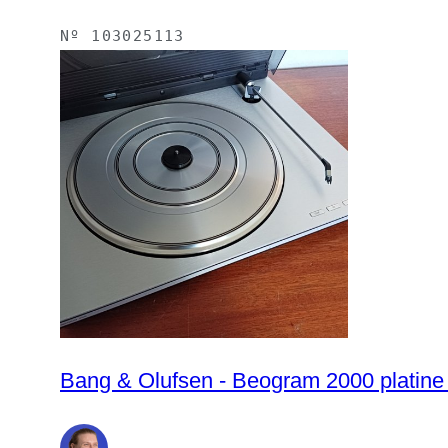
Nº
103025113
Bang & Olufsen - Beogram 2000 platine 