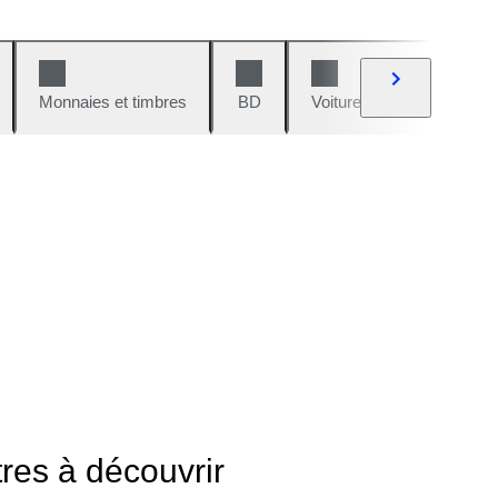
Monnaies et timbres
BD
Voitures et motos
V
tres à découvrir