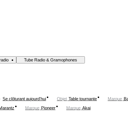
 radio
Tube Radio & Gramophones
Se clôturant aujourd'hui
Objet
Table tournante
Marque
Ba
Marantz
Marque
Pioneer
Marque
Akai