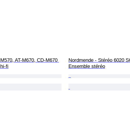
-M570, AT-M670, CD-M670 
Nordmende - Stéréo 6020 S
i-fi
Ensemble stéréo