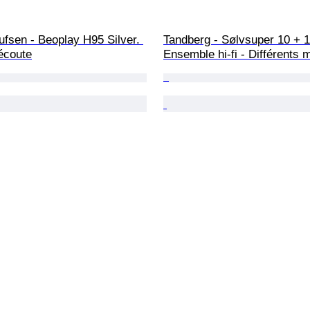
fsen - Beoplay H95 Silver. 
Tandberg - Sølvsuper 10 + 
écoute
Ensemble hi-fi - Différents 