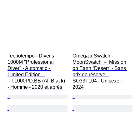
Tecnotempo - Diver's 
Omega x Swatch - 
1000M "Professional 
MoonSwatch － Mission 
Diver" - Automatic - 
on Earth “Desert” - Sans 
Limited Edition - 
prix de réserve - 
TT.1000PD.BB (All Black) 
SO33T104 - Unisexe - 
- Homme - 2020 et après 
2024