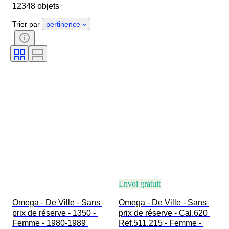
12348 objets
Longueur du bracelet de montre
Objet
Pays d’origine
Matériau
Trier par
pertinence
Genre
État
Époque
Certificat
Thème
Édition
Langue
Couleur
Mouvement de montre
Matériau du bracelet de montre
Époque
Réserve de marche
Sonnerie
Original / Réplique
Type d’automobilia
Modèle
Envoi gratuit
Omega - De Ville - Sans 
Omega - De Ville - Sans 
prix de réserve - 1350 - 
prix de réserve - Cal.620 
Femme - 1980-1989 
Ref.511.215 - Femme - 