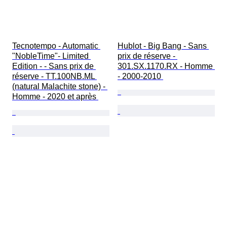
Tecnotempo - Automatic 
Hublot - Big Bang - Sans 
"NobleTime"- Limited 
prix de réserve - 
Edition - - Sans prix de 
301.SX.1170.RX - Homme 
réserve - TT.100NB.ML 
- 2000-2010 
(natural Malachite stone) - 
Homme - 2020 et après 