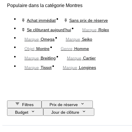
Populaire dans la catégorie Montres
Achat immédiat
Sans prix de réserve
Se clôturant aujourd'hui
Marque
Rolex
Marque
Omega
Marque
Seiko
Objet
Montre
Genre
Homme
Marque
Breitling
Marque
Cartier
Marque
Tissot
Marque
Longines
Filtres
Prix de réserve
Budget
Jour de clôture
Pays
Marque
Diamètre du boîtier