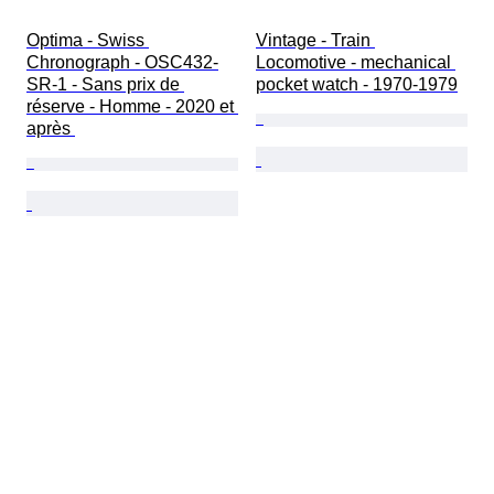
Optima - Swiss 
Vintage - Train 
Chronograph - OSC432-
Locomotive - mechanical 
SR-1 - Sans prix de 
pocket watch - 1970-1979
réserve - Homme - 2020 et 
après 