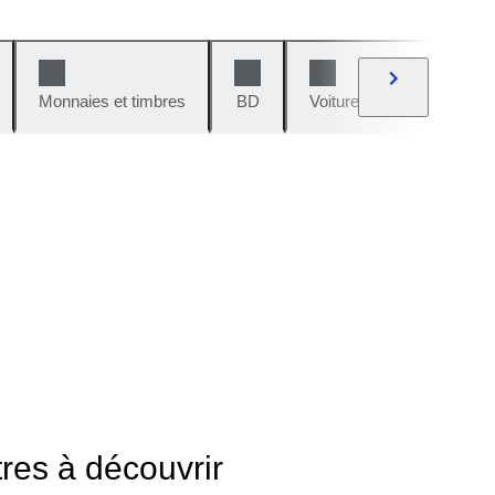
Monnaies et timbres
BD
Voitures et motos
V
tres à découvrir