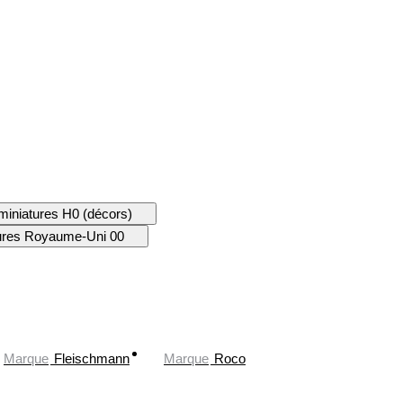
miniatures H0 (décors)
tures Royaume-Uni 00
Marque
Fleischmann
Marque
Roco