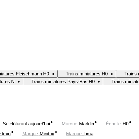
niatures Fleischmann H0
Trains miniatures H0
Trains 
atures N
Trains miniatures Pays-Bas H0
Trains minia
Se clôturant aujourd'hui
Marque
Märklin
Échelle
H0
train
Marque
Minitrix
Marque
Lima