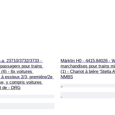
o.a. 23710/3732/3733 - 
Märklin H0 - 4415.84026 - 
passagers pour trains 
marchandises pour trains mi
 (6) - 6x voitures 
(1) - Chariot à bière 'Stella Ar
à essieux 2/3, première/2e 
NMBS
se, y compris voitures 
et de - DRG