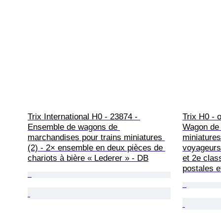
Trix International H0 - 23874 - 
Trix H0 - 
Ensemble de wagons de 
Wagon de 
marchandises pour trains miniatures 
miniatures
(2) - 2× ensemble en deux pièces de 
voyageurs 
chariots à bière « Lederer » - DB
et 2e clas
postales 