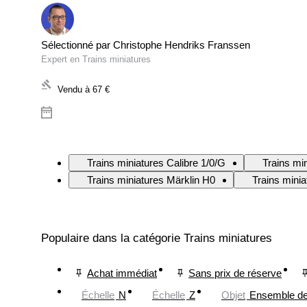
Sélectionné par Christophe Hendriks Franssen
Expert en Trains miniatures
Vendu à
67 €
Trains miniatures Calibre 1/0/G
Trains mi
Trains miniatures Märklin H0
Trains mini
Populaire dans la catégorie Trains miniatures
Achat immédiat
Sans prix de réserve
Échelle
N
Échelle
Z
Objet
Ensemble de 