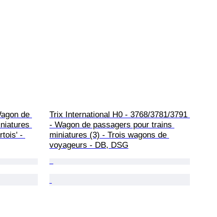
Wagon de 
Trix International H0 - 3768/3781/3791 
niatures 
- Wagon de passagers pour trains 
tois' - 
miniatures (3) - Trois wagons de 
voyageurs - DB, DSG