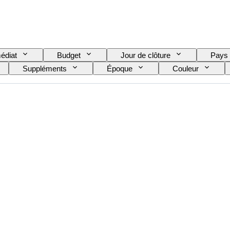
édiat
Budget
Jour de clôture
Pays
Suppléments
Époque
Couleur
e
Époque