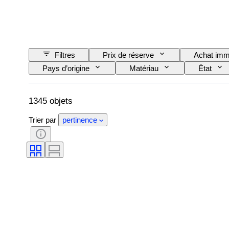
Filtres
Prix de réserve
Achat imm
Pays d’origine
Matériau
État
Alimentation électrique
Compagnie ferroviair
1345 objets
Trier par
pertinence