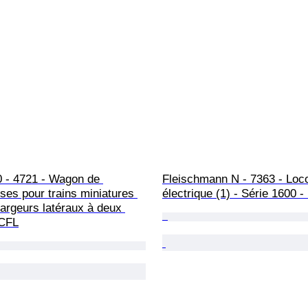
0 - 4721 - Wagon de 
Fleischmann N - 7363 - Loc
es pour trains miniatures 
électrique (1) - Série 1600 
hargeurs latéraux à deux 
 CFL