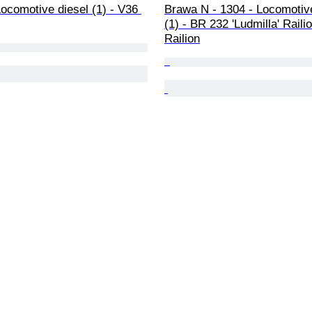
Locomotive diesel (1) - V36 
Brawa N - 1304 - Locomotive
(1) - BR 232 'Ludmilla' Railio
Railion