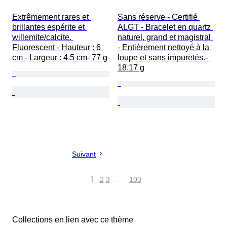
Extrêmement rares et 
Sans réserve - Certifié 
brillantes espérite et 
ALGT - Bracelet en quartz 
willemite/calcite. 
naturel, grand et magistral 
Fluorescent - Hauteur : 6 
- Entièrement nettoyé à la 
cm - Largeur : 4.5 cm- 77 g
loupe et sans impuretés.- 
18.17 g
Suivant
1
2
3
…
100
Collections en lien avec ce thème