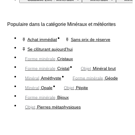
Populaire dans la catégorie Minéraux et météorites
Achat immédiat
Sans prix de réserve
Se clôturant aujourd'hui
Forme minérale
Cristaux
Forme minérale
Cristal
Objet
Minéral brut
Minéral
Améthyste
Forme minérale
Géode
Minéral
Opale
Objet
Pépite
Forme minérale
Bijoux
Objet
Pierres métaphysiques