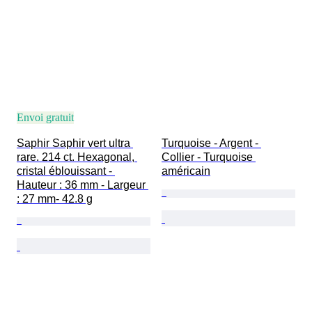
Envoi gratuit
Saphir Saphir vert ultra 
Turquoise - Argent - 
rare. 214 ct. Hexagonal, 
Collier - Turquoise 
cristal éblouissant - 
américain
Hauteur : 36 mm - Largeur 
: 27 mm- 42.8 g