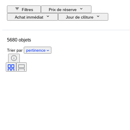
Filtres
Prix de réserve
Achat immédiat
Jour de clôture
Budget
Pays
Format
Dimensions
Objet
5680 objets
Pays d’origine
Matériau
Genre
État
Époque
Trier par
pertinence
Pierre précieuse
Certificat
Signature
Couleur
Taille
Couleur exacte
Minéral
Forme minérale
Époque
Taille de l’article
Original / Réplique
Traitement
Lustre de la perle
Qualité de la surface de la perle