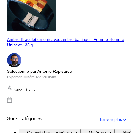
Ambre Bracelet en cuir avec ambre baltique - Femme Homme
Unisexe- 35 g
Sélectionné par Antonio Rapisarda
Expert en Minéraux et cristaux
Vendu à
78 €
Sous-catégories
En voir plus
Catawiki Live : Minéraux
Minéraux
Minér