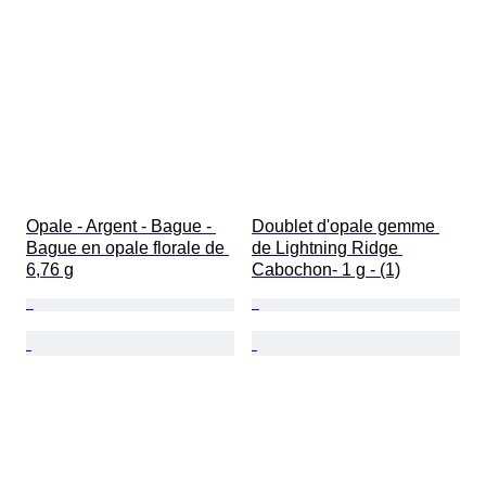
Opale - Argent - Bague - 
Doublet d'opale gemme 
Bague en opale florale de 
de Lightning Ridge 
6,76 g
Cabochon- 1 g - (1)