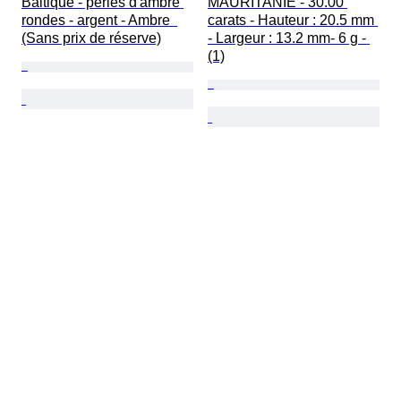
Baltique - perles d'ambre 
MAURITANIE - 30.00 
rondes - argent - Ambre  
carats - Hauteur : 20.5 mm 
(Sans prix de réserve)
- Largeur : 13.2 mm- 6 g - 
(1)