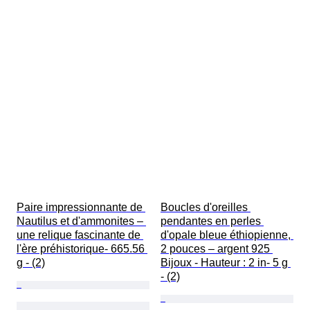
Paire impressionnante de 
Boucles d'oreilles 
Nautilus et d'ammonites – 
pendantes en perles 
une relique fascinante de 
d'opale bleue éthiopienne, 
l'ère préhistorique- 665.56 
2 pouces – argent 925 
g - (2)
Bijoux - Hauteur : 2 in- 5 g 
- (2)