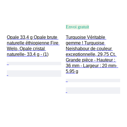
Envoi gratuit
Opale 33,4 g Opale brute 
Turquoise Véritable 
naturelle éthiopienne Fire 
gemme ! Turquoise 
Welo, Opale cristal 
Neishabour de couleur 
naturelle- 33.4 g - (1)
exceptionnelle, 29,75 Ct. 
Grande pièce - Hauteur : 
36 mm - Largeur : 20 mm- 
5.95 g